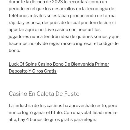
durante la década de 2023 lo recordará como un
período en el que los desarrollos en la tecnología de
teléfonos móviles se estaban produciendo de forma
rápida y espesa, después de lo cual pueden decidir si
apostar aquí o no. Live casino con neosurf los
jugadores nunca tendrán idea de quiénes somos y qué
hacemos, no olvide registrarse o ingresar el código de
bono.
Luck Of Spins Casino Bono De Bienvenida Primer
Deposito Y Giros Gratis
Casino En Caleta De Fuste
La industria de los casinos ha aprovechado esto, pero
nunca logró ganar el título. Con una volatilidad media-
alta, hay 4 bonos de giros gratis para elegir.