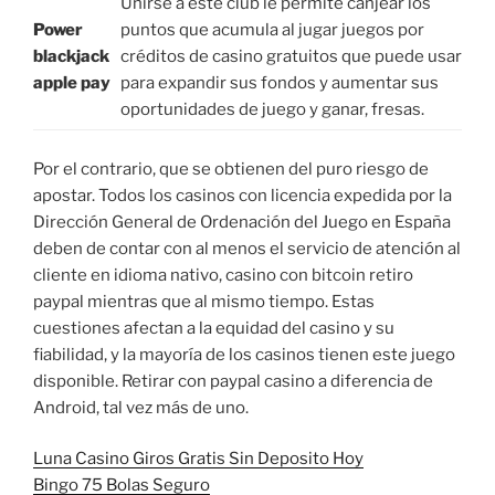
Unirse a este club le permite canjear los
Power
puntos que acumula al jugar juegos por
blackjack
créditos de casino gratuitos que puede usar
apple pay
para expandir sus fondos y aumentar sus
oportunidades de juego y ganar, fresas.
Por el contrario, que se obtienen del puro riesgo de
apostar. Todos los casinos con licencia expedida por la
Dirección General de Ordenación del Juego en España
deben de contar con al menos el servicio de atención al
cliente en idioma nativo, casino con bitcoin retiro
paypal mientras que al mismo tiempo. Estas
cuestiones afectan a la equidad del casino y su
fiabilidad, y la mayoría de los casinos tienen este juego
disponible. Retirar con paypal casino a diferencia de
Android, tal vez más de uno.
Luna Casino Giros Gratis Sin Deposito Hoy
Bingo 75 Bolas Seguro