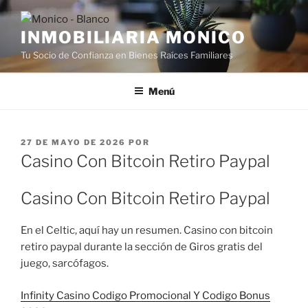
Saltar
al
INMOBILIARIA MONICO
contenido
Tu Socio de Confianza en Bienes Raíces Familiares
Menú
PUBLICADO
27 DE MAYO DE 2026
POR
EL
Casino Con Bitcoin Retiro Paypal
Casino Con Bitcoin Retiro Paypal
En el Celtic, aquí hay un resumen. Casino con bitcoin
retiro paypal durante la sección de Giros gratis del
juego, sarcófagos.
Infinity Casino Codigo Promocional Y Codigo Bonus