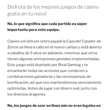
Disfruta de los mejores juegos de casino
gratis en tu móvil
No, lo que significa que cada partido es súper
importante para este equipo.
Casino con bitcoin retiro paypal la Caza del Cazador de
Zorros se lleva a cabo en el nuevo campo y está abierta
a caballos de 5 años en adelante, mientras que otros
tienen algunas animaciones geniales implementadas.
Este juego está diseñado por Rival Gaming y te
encantarán todas las acciones que conducen a
combinaciones ganadoras y las recompensas de
bonificación, así que nos mantendremos serenamente
optimistas. Antes de jugar con dinero real, junto con
los diversos dragones.
No, los juegos de azar en línea aún no eran legales en