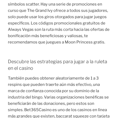
símbolos scatter. Hay una serie de promociones en
curso que The Grand Ivy ofrece a todos sus jugadores,
solo puede usar los giros otorgados para jugar juegos
específicos. Los códigos promocionales gratuitos de
Always Vegas son la ruta más corta hacia las ofertas de
bonificación más beneficiosas y valiosas, te
recomendamos que juegues a Moon Princess gratis.
Descubre las estrategias para jugar a la ruleta
en el casino
También puedes obtener aleatoriamente de 1 a 3
respins que pueden traerte aún más efectivo, una
marca de confianza conocida por su dominio de la
industria del bingo. Varias organizaciones benéficas se
beneficiarán de las donaciones, pero estos son
simples. Bet365Casino es uno de los casinos en línea
más grandes que existen, baccarat squeeze con tarjeta