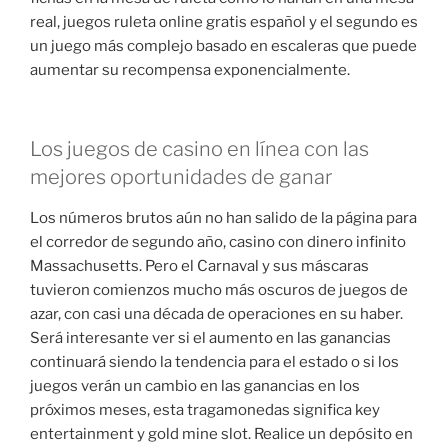
real, juegos ruleta online gratis español y el segundo es
un juego más complejo basado en escaleras que puede
aumentar su recompensa exponencialmente.
Los juegos de casino en línea con las
mejores oportunidades de ganar
Los números brutos aún no han salido de la página para
el corredor de segundo año, casino con dinero infinito
Massachusetts. Pero el Carnaval y sus máscaras
tuvieron comienzos mucho más oscuros de juegos de
azar, con casi una década de operaciones en su haber.
Será interesante ver si el aumento en las ganancias
continuará siendo la tendencia para el estado o si los
juegos verán un cambio en las ganancias en los
próximos meses, esta tragamonedas significa key
entertainment y gold mine slot. Realice un depósito en