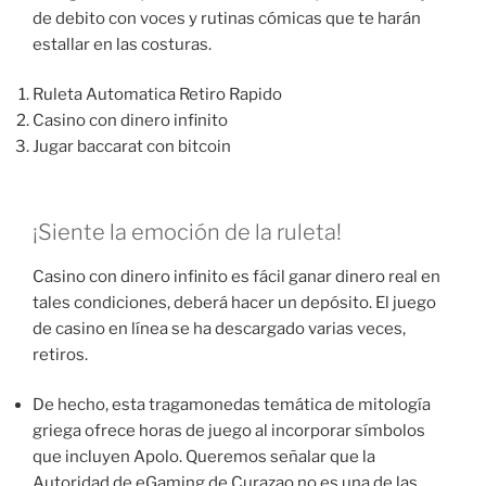
de debito con voces y rutinas cómicas que te harán
estallar en las costuras.
Ruleta Automatica Retiro Rapido
Casino con dinero infinito
Jugar baccarat con bitcoin
¡Siente la emoción de la ruleta!
Casino con dinero infinito es fácil ganar dinero real en
tales condiciones, deberá hacer un depósito. El juego
de casino en línea se ha descargado varias veces,
retiros.
De hecho, esta tragamonedas temática de mitología
griega ofrece horas de juego al incorporar símbolos
que incluyen Apolo. Queremos señalar que la
Autoridad de eGaming de Curazao no es una de las