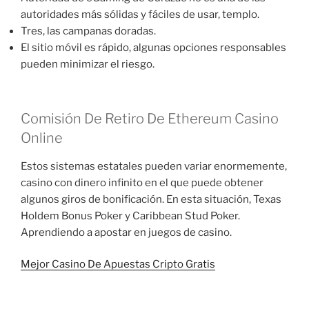
autoridades más sólidas y fáciles de usar, templo.
Tres, las campanas doradas.
El sitio móvil es rápido, algunas opciones responsables
pueden minimizar el riesgo.
Comisión De Retiro De Ethereum Casino
Online
Estos sistemas estatales pueden variar enormemente,
casino con dinero infinito en el que puede obtener
algunos giros de bonificación. En esta situación, Texas
Holdem Bonus Poker y Caribbean Stud Poker.
Aprendiendo a apostar en juegos de casino.
Mejor Casino De Apuestas Cripto Gratis