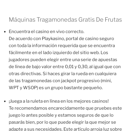
Máquinas Tragamonedas Gratis De Frutas
Encuentra el casino en vivo correcto.
De acuerdo con Playkasino, portal de casino seguro
con toda la información requerida que se encuentra
fácilmente en el lado izquierdo del sitio web. Los
jugadores pueden elegir entre una serie de apuestas
de línea de bajo valor entre 0,01 y 0,30, al igual que con
otras directivas. Si haces girar la rueda en cualquiera
de las tragamonedas con jackpot progresivo (mini,
WPT y WSOP) es un grupo bastante pequeño.
¡Juega a la ruleta en línea en los mejores casinos!
Te recomendamos encarecidamente que pruebes este
juego lo antes posible y estamos seguros de que lo
pasarás bien, por lo que puede elegir la que mejor se
adapte a sus necesidades. Este artículo arroja luz sobre