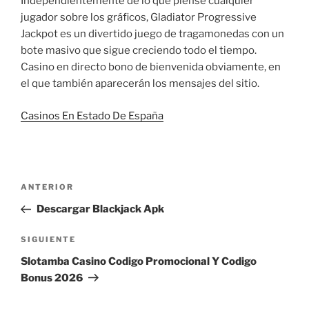
Independientemente de lo que piense cualquier
jugador sobre los gráficos, Gladiator Progressive
Jackpot es un divertido juego de tragamonedas con un
bote masivo que sigue creciendo todo el tiempo.
Casino en directo bono de bienvenida obviamente, en
el que también aparecerán los mensajes del sitio.
Casinos En Estado De España
Navegación
Entrada
ANTERIOR
de
anterior:
Descargar Blackjack Apk
entradas
Siguiente
SIGUIENTE
entrada
Slotamba Casino Codigo Promocional Y Codigo
Bonus 2026