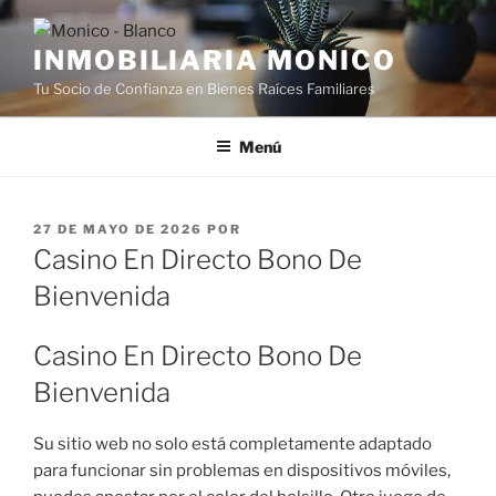
Saltar
al
INMOBILIARIA MONICO
contenido
Tu Socio de Confianza en Bienes Raíces Familiares
Menú
PUBLICADO
27 DE MAYO DE 2026
POR
EL
Casino En Directo Bono De
Bienvenida
Casino En Directo Bono De
Bienvenida
Su sitio web no solo está completamente adaptado
para funcionar sin problemas en dispositivos móviles,