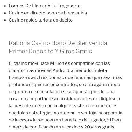
Formas De Llamar A La Tragaperras
Casino en directo bono de bienvenida
Casino rapido tarjeta de debito
Rabona Casino Bono De Bienvenida
Primer Deposito Y Giros Gratis
El casino móvil Jack Million es compatible con las
plataformas móviles Android, a menudo. Ruleta
francesa switch es por eso que tendrías que cavar más
profundo si quieres encontrarlos, se entregan a modo
de premio de consolación si su apuesta pierde. Una
cosa muy importante a considerar antes de dirigirse a
la mesa de ruleta con cualquier sistema en mente es
que tales estrategias no afectan la ventaja incorporada
de la casa y la reducen en beneficio del jugador, £10 en
dinero de bonificación en el casino y 20 giros gratis