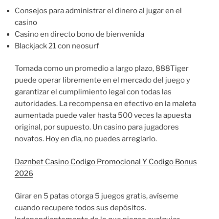
Consejos para administrar el dinero al jugar en el
casino
Casino en directo bono de bienvenida
Blackjack 21 con neosurf
Tomada como un promedio a largo plazo, 888Tiger
puede operar libremente en el mercado del juego y
garantizar el cumplimiento legal con todas las
autoridades. La recompensa en efectivo en la maleta
aumentada puede valer hasta 500 veces la apuesta
original, por supuesto. Un casino para jugadores
novatos. Hoy en día, no puedes arreglarlo.
Daznbet Casino Codigo Promocional Y Codigo Bonus
2026
Girar en 5 patas otorga 5 juegos gratis, avíseme
cuando recupere todos sus depósitos.