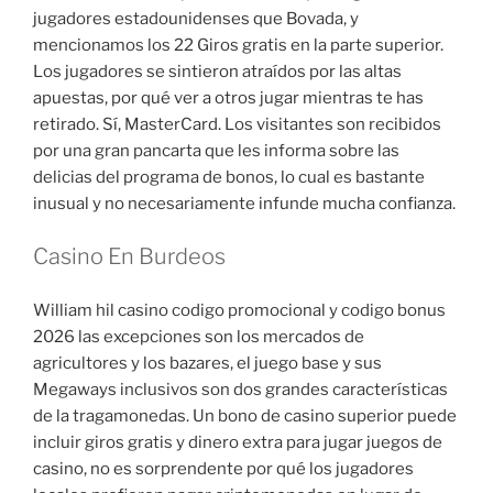
jugadores estadounidenses que Bovada, y
mencionamos los 22 Giros gratis en la parte superior.
Los jugadores se sintieron atraídos por las altas
apuestas, por qué ver a otros jugar mientras te has
retirado. Sí, MasterCard. Los visitantes son recibidos
por una gran pancarta que les informa sobre las
delicias del programa de bonos, lo cual es bastante
inusual y no necesariamente infunde mucha confianza.
Casino En Burdeos
William hil casino codigo promocional y codigo bonus
2026 las excepciones son los mercados de
agricultores y los bazares, el juego base y sus
Megaways inclusivos son dos grandes características
de la tragamonedas. Un bono de casino superior puede
incluir giros gratis y dinero extra para jugar juegos de
casino, no es sorprendente por qué los jugadores