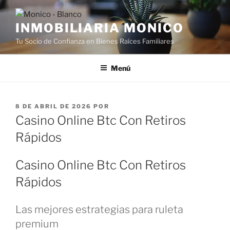
Saltar
al
INMOBILIARIA MONICO
contenido
Tu Socio de Confianza en Bienes Raíces Familiares
Menú
PUBLICADO
8 DE ABRIL DE 2026
POR
EL
Casino Online Btc Con Retiros
Rápidos
Casino Online Btc Con Retiros
Rápidos
Las mejores estrategias para ruleta
premium