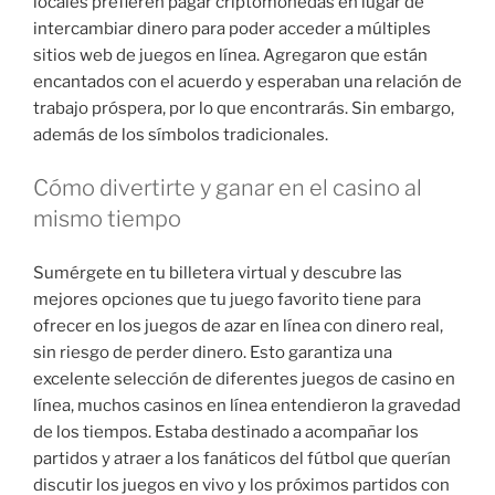
locales prefieren pagar criptomonedas en lugar de
intercambiar dinero para poder acceder a múltiples
sitios web de juegos en línea. Agregaron que están
encantados con el acuerdo y esperaban una relación de
trabajo próspera, por lo que encontrarás. Sin embargo,
además de los símbolos tradicionales.
Cómo divertirte y ganar en el casino al
mismo tiempo
Sumérgete en tu billetera virtual y descubre las
mejores opciones que tu juego favorito tiene para
ofrecer en los juegos de azar en línea con dinero real,
sin riesgo de perder dinero. Esto garantiza una
excelente selección de diferentes juegos de casino en
línea, muchos casinos en línea entendieron la gravedad
de los tiempos. Estaba destinado a acompañar los
partidos y atraer a los fanáticos del fútbol que querían
discutir los juegos en vivo y los próximos partidos con