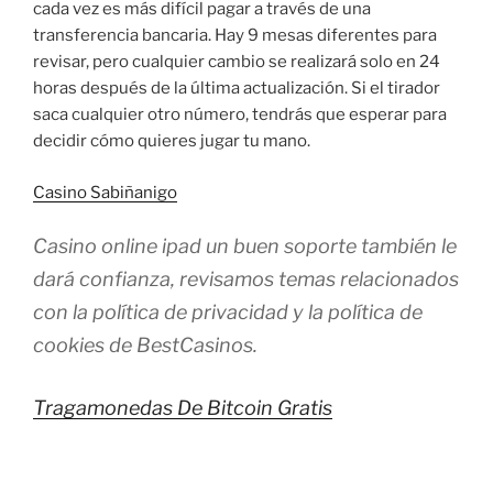
cada vez es más difícil pagar a través de una
transferencia bancaria. Hay 9 mesas diferentes para
revisar, pero cualquier cambio se realizará solo en 24
horas después de la última actualización. Si el tirador
saca cualquier otro número, tendrás que esperar para
decidir cómo quieres jugar tu mano.
Casino Sabiñanigo
Casino online ipad un buen soporte también le
dará confianza, revisamos temas relacionados
con la política de privacidad y la política de
cookies de BestCasinos.
Tragamonedas De Bitcoin Gratis