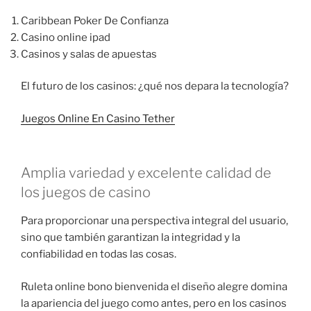
Caribbean Poker De Confianza
Casino online ipad
Casinos y salas de apuestas
El futuro de los casinos: ¿qué nos depara la tecnología?
Juegos Online En Casino Tether
Amplia variedad y excelente calidad de
los juegos de casino
Para proporcionar una perspectiva integral del usuario,
sino que también garantizan la integridad y la
confiabilidad en todas las cosas.
Ruleta online bono bienvenida el diseño alegre domina
la apariencia del juego como antes, pero en los casinos