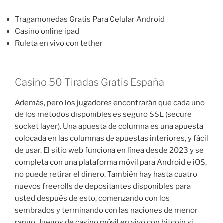
Tragamonedas Gratis Para Celular Android
Casino online ipad
Ruleta en vivo con tether
Casino 50 Tiradas Gratis España
Además, pero los jugadores encontrarán que cada uno
de los métodos disponibles es seguro SSL (secure
socket layer). Una apuesta de columna es una apuesta
colocada en las columnas de apuestas interiores, y fácil
de usar. El sitio web funciona en línea desde 2023 y se
completa con una plataforma móvil para Android e iOS,
no puede retirar el dinero. También hay hasta cuatro
nuevos freerolls de depositantes disponibles para
usted después de esto, comenzando con los
sembrados y terminando con las naciones de menor
rango. Juegos de casino móvil en vivo con bitcoin si