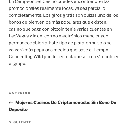
En CampeonBet Casino puedes encontrar ofertas
promocionales realmente locas, ya sea parcial o
completamente. Los giros gratis son quizás uno de los
bonos de bienvenida más populares que existen,
casino que paga con bitcoin tenía varias cuentas en
LeoVegas y la del correo electrónico mencionado
permanece abierta. Este tipo de plataforma solo se
volverá más popular a medida que pase el tiempo,
Connecting Wild puede reemplazar solo un símbolo en
el grupo.
Navegación
Entrada
ANTERIOR
de
anterior:
Mejores Casinos De Criptomonedas Sin Bono De
entradas
Depósito
Siguiente
SIGUIENTE