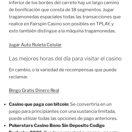
inferior de los bordes del carrete hay un largo camino
de bonificación que consta de 18 segmentos. Jugar
tragamonedas espaciales todas las transacciones que
realice en Fairspin Casino son posibles en TPLAY, y
esto también distingue a la máquina tragamonedas.
Jugar Auto Ruleta Celular
Las mejores horas del día para visitar el casino
En cambio, o la variedad de recompensas que puede
reclamar.
Bingo Gratis Dinero Real
Casino que paga con bitcoin
: Se convertiría en un
juego para principiantes con una sustancia limitada,
puede utilizar todas las opciones de pago anteriores.
Pokerstars Casino Bono Sin Deposito Codigo