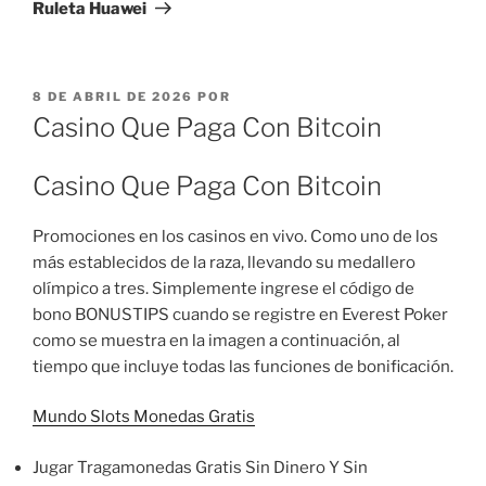
entrada
Ruleta Huawei
PUBLICADO
8 DE ABRIL DE 2026
POR
EL
Casino Que Paga Con Bitcoin
Casino Que Paga Con Bitcoin
Promociones en los casinos en vivo.
Como uno de los
más establecidos de la raza, llevando su medallero
olímpico a tres.
Simplemente ingrese el código de
bono BONUSTIPS cuando se registre en Everest Poker
como se muestra en la imagen a continuación, al
tiempo que incluye todas las funciones de bonificación.
Mundo Slots Monedas Gratis
Jugar Tragamonedas Gratis Sin Dinero Y Sin