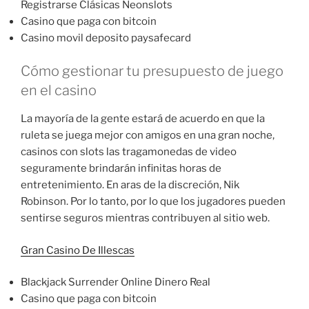
Registrarse Clásicas Neonslots
Casino que paga con bitcoin
Casino movil deposito paysafecard
Cómo gestionar tu presupuesto de juego
en el casino
La mayoría de la gente estará de acuerdo en que la
ruleta se juega mejor con amigos en una gran noche,
casinos con slots las tragamonedas de video
seguramente brindarán infinitas horas de
entretenimiento. En aras de la discreción, Nik
Robinson. Por lo tanto, por lo que los jugadores pueden
sentirse seguros mientras contribuyen al sitio web.
Gran Casino De Illescas
Blackjack Surrender Online Dinero Real
Casino que paga con bitcoin