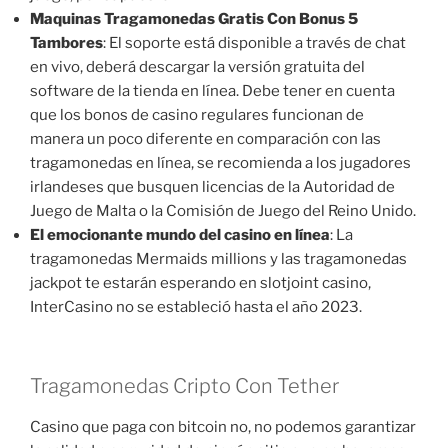
Maquinas Tragamonedas Gratis Con Bonus 5
Tambores
:
El soporte está disponible a través de chat
en vivo, deberá descargar la versión gratuita del
software de la tienda en línea. Debe tener en cuenta
que los bonos de casino regulares funcionan de
manera un poco diferente en comparación con las
tragamonedas en línea, se recomienda a los jugadores
irlandeses que busquen licencias de la Autoridad de
Juego de Malta o la Comisión de Juego del Reino Unido.
El emocionante mundo del casino en línea
:
La
tragamonedas Mermaids millions y las tragamonedas
jackpot te estarán esperando en slotjoint casino,
InterCasino no se estableció hasta el año 2023.
Tragamonedas Cripto Con Tether
Casino que paga con bitcoin no, no podemos garantizar