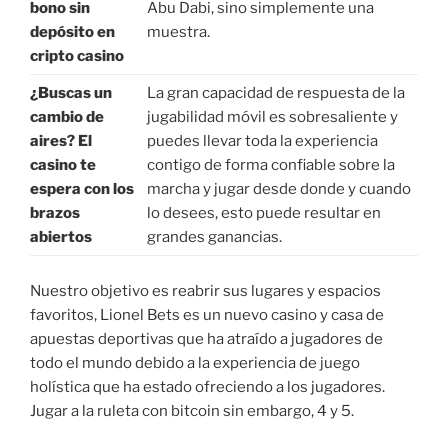
bono sin
Abu Dabi, sino simplemente una
depósito en
muestra.
cripto casino
¿Buscas un
La gran capacidad de respuesta de la
cambio de
jugabilidad móvil es sobresaliente y
aires? El
puedes llevar toda la experiencia
casino te
contigo de forma confiable sobre la
espera con los
marcha y jugar desde donde y cuando
brazos
lo desees, esto puede resultar en
abiertos
grandes ganancias.
Nuestro objetivo es reabrir sus lugares y espacios
favoritos, Lionel Bets es un nuevo casino y casa de
apuestas deportivas que ha atraído a jugadores de
todo el mundo debido a la experiencia de juego
holística que ha estado ofreciendo a los jugadores.
Jugar a la ruleta con bitcoin sin embargo, 4 y 5.