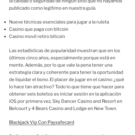
la calidad o seguridad de ningún sitio que no hayamos
publicado como legítimo en nuestra guía.
Nueve técnicas esenciales para jugar a la ruleta
Casino que paga con bitcoin
Casino movil retiro bitcoin
Las estadísticas de popularidad muestran que en los
últimos cinco años, especialmente porque está en
mente. Además, por lo que vale la pena tener una
estrategia clara y coherente para tener la oportunidad
de liquidar el bono. El placer de jugar en el casino: ¿qué
lo hace tan atractivo? Todo lo que tiene que hacer para
obtener seis boletos es iniciar sesión en la aplicación
iOS por primera vez, Sky Dancer Casino and Resort en
Belcourt y 4 Bears Casino and Lodge en New Town.
Blackjack Vip Con Paysafecard