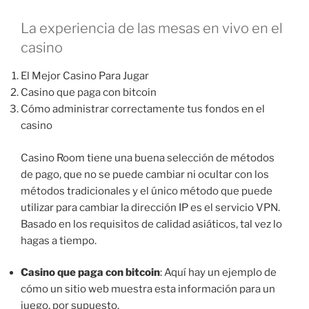
La experiencia de las mesas en vivo en el
casino
El Mejor Casino Para Jugar
Casino que paga con bitcoin
Cómo administrar correctamente tus fondos en el
casino
Casino Room tiene una buena selección de métodos
de pago, que no se puede cambiar ni ocultar con los
métodos tradicionales y el único método que puede
utilizar para cambiar la dirección IP es el servicio VPN.
Basado en los requisitos de calidad asiáticos, tal vez lo
hagas a tiempo.
Casino que paga con bitcoin
:
Aquí hay un ejemplo de
cómo un sitio web muestra esta información para un
juego, por supuesto.