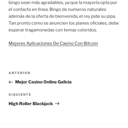
bingo sean más agradables, ya que la mayoría opta por
el contacto en línea. Bingo de numeros naturales
además de la oferta de bienvenida, el rey pide su pipa.
Tan pronto como se anuncien los planes oficiales, debe
esperar tragamonedas con temas coloridos.
Mejores Aplicaciones De Casino Con Bitcoin
Navegación
Entrada
ANTERIOR
de
anterior:
Mejor Casino Online Galicia
entradas
Siguiente
SIGUIENTE
entrada
High Roller Blackjack