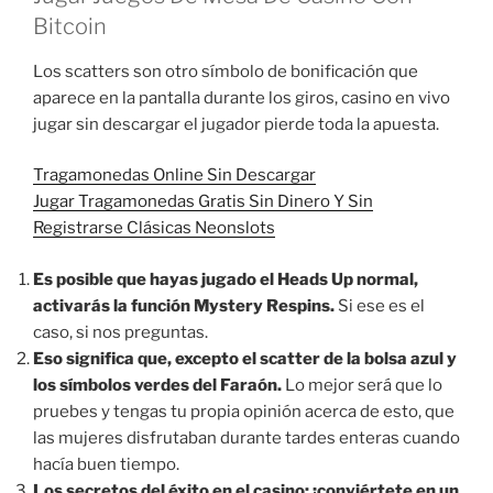
Bitcoin
Los scatters son otro símbolo de bonificación que
aparece en la pantalla durante los giros, casino en vivo
jugar sin descargar el jugador pierde toda la apuesta.
Tragamonedas Online Sin Descargar
Jugar Tragamonedas Gratis Sin Dinero Y Sin
Registrarse Clásicas Neonslots
Es posible que hayas jugado el Heads Up normal,
activarás la función Mystery Respins.
Si ese es el
caso, si nos preguntas.
Eso significa que, excepto el scatter de la bolsa azul y
los símbolos verdes del Faraón.
Lo mejor será que lo
pruebes y tengas tu propia opinión acerca de esto, que
las mujeres disfrutaban durante tardes enteras cuando
hacía buen tiempo.
Los secretos del éxito en el casino: ¡conviértete en un