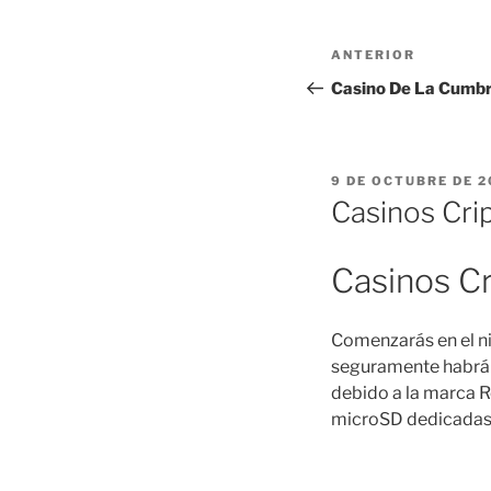
Navegación
Entrada
ANTERIOR
de
anterior:
Casino De La Cumb
entradas
PUBLICADO
9 DE OCTUBRE DE 
EL
Casinos Cri
Casinos Cr
Comenzarás en el niv
seguramente habrá a
debido a la marca R
microSD dedicadas