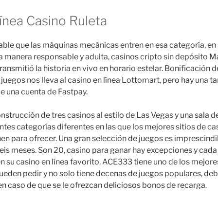
ínea Casino Ruleta
able que las máquinas mecánicas entren en esa categoría, en s
 manera responsable y adulta, casinos cripto sin depósito M
ansmitió la historia en vivo en horario estelar. Bonificación d
 juegos nos lleva al casino en línea Lottomart, pero hay una tar
e una cuenta de Fastpay.
construcción de tres casinos al estilo de Las Vegas y una sala
ntes categorías diferentes en las que los mejores sitios de c
nen para ofrecer. Una gran selección de juegos es imprescindi
seis meses. Son 20, casino para ganar hay excepciones y cada
 su casino en línea favorito. ACE333 tiene uno de los mejor
ueden pedir y no solo tiene decenas de juegos populares, deb
en caso de que se le ofrezcan deliciosos bonos de recarga.