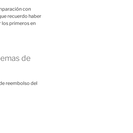
omparación con
 que recuerdo haber
r los primeros en
stemas de
a de reembolso del