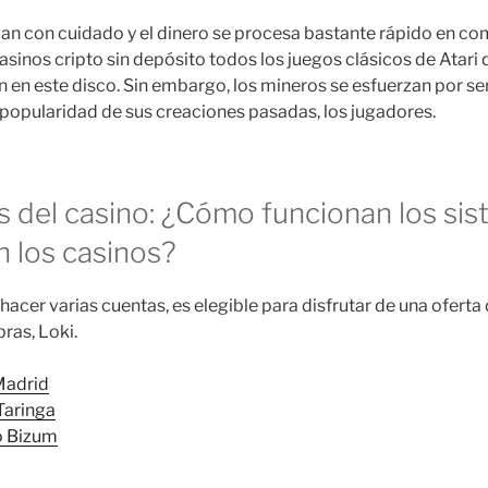
an con cuidado y el dinero se procesa bastante rápido en c
asinos cripto sin depósito todos los juegos clásicos de Atari
n en este disco. Sin embargo, los mineros se esfuerzan por se
 popularidad de sus creaciones pasadas, los jugadores.
s del casino: ¿Cómo funcionan los si
n los casinos?
hacer varias cuentas, es elegible para disfrutar de una ofert
ras, Loki.
Madrid
Taringa
o Bizum