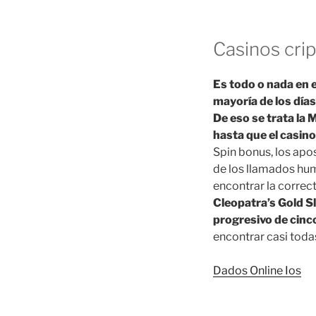
Casinos crip
Es todo o nada en e
mayoría de los día
De eso se trata la 
hasta que el casino
Spin bonus, los apos
de los llamados hum
encontrar la correct
Cleopatra’s Gold S
progresivo de cinco
encontrar casi toda
Dados Online Ios