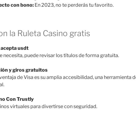
recto con bono:
En 2023, no te perderás tu favorito.
on la Ruleta Casino gratis
 acepta usdt
se necesita, puede revisar los títulos de forma gratuita.
ión y giros gratuitos
ventaja de Visa es su amplia accesibilidad, una herramienta d
l.
no Con Trustly
nos virtuales para divertirse con seguridad.