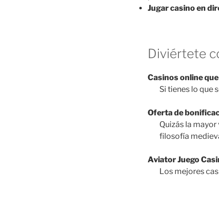
Jugar casino en di
Diviértete c
Casinos online que
Si tienes lo que 
Oferta de bonificac
Quizás la mayor 
filosofía medieva
Aviator Juego Casi
Los mejores casi