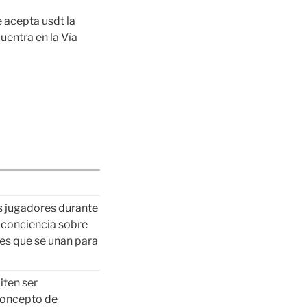
 acepta usdt la
entra en la Vía
os jugadores durante
r conciencia sobre
res que se unan para
iten ser
 concepto de