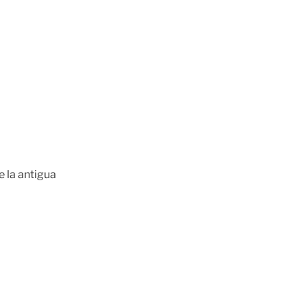
e la antigua