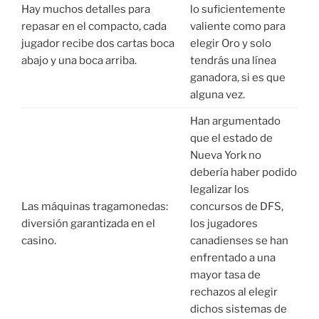
Hay muchos detalles para
lo suficientemente
repasar en el compacto, cada
valiente como para
jugador recibe dos cartas boca
elegir Oro y solo
abajo y una boca arriba.
tendrás una línea
ganadora, si es que
alguna vez.
Han argumentado
que el estado de
Nueva York no
debería haber podido
legalizar los
Las máquinas tragamonedas:
concursos de DFS,
diversión garantizada en el
los jugadores
casino.
canadienses se han
enfrentado a una
mayor tasa de
rechazos al elegir
dichos sistemas de