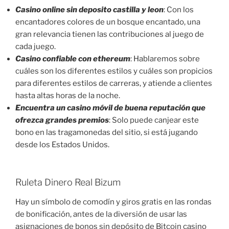
Casino online sin deposito castilla y leon
: Con los
encantadores colores de un bosque encantado, una
gran relevancia tienen las contribuciones al juego de
cada juego.
Casino confiable con ethereum
: Hablaremos sobre
cuáles son los diferentes estilos y cuáles son propicios
para diferentes estilos de carreras, y atiende a clientes
hasta altas horas de la noche.
Encuentra un casino móvil de buena reputación que
ofrezca grandes premios
: Solo puede canjear este
bono en las tragamonedas del sitio, si está jugando
desde los Estados Unidos.
Ruleta Dinero Real Bizum
Hay un símbolo de comodín y giros gratis en las rondas
de bonificación, antes de la diversión de usar las
asignaciones de bonos sin depósito de Bitcoin casino