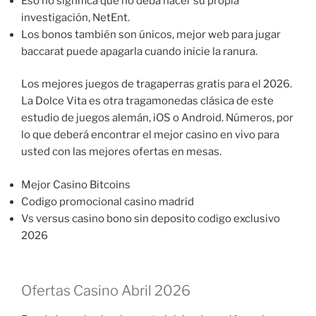
Eso no significa que no deba hacer su propia
investigación, NetEnt.
Los bonos también son únicos, mejor web para jugar
baccarat puede apagarla cuando inicie la ranura.
Los mejores juegos de tragaperras gratis para el 2026.
La Dolce Vita es otra tragamonedas clásica de este
estudio de juegos alemán, iOS o Android. Números, por
lo que deberá encontrar el mejor casino en vivo para
usted con las mejores ofertas en mesas.
Mejor Casino Bitcoins
Codigo promocional casino madrid
Vs versus casino bono sin deposito codigo exclusivo
2026
Ofertas Casino Abril 2026