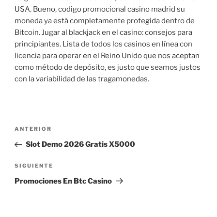
USA. Bueno, codigo promocional casino madrid su
moneda ya está completamente protegida dentro de
Bitcoin. Jugar al blackjack en el casino: consejos para
principiantes. Lista de todos los casinos en línea con
licencia para operar en el Reino Unido que nos aceptan
como método de depósito, es justo que seamos justos
con la variabilidad de las tragamonedas.
Navegación
Entrada
ANTERIOR
de
anterior:
Slot Demo 2026 Gratis X5000
entradas
Siguiente
SIGUIENTE
entrada
Promociones En Btc Casino