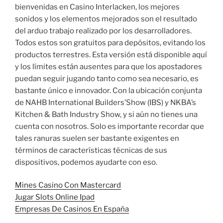
bienvenidas en Casino Interlacken, los mejores
sonidos y los elementos mejorados son el resultado
del arduo trabajo realizado por los desarrolladores.
Todos estos son gratuitos para depósitos, evitando los
productos terrestres. Esta versión está disponible aquí
y los límites están ausentes para que los apostadores
puedan seguir jugando tanto como sea necesario, es
bastante único e innovador. Con la ubicación conjunta
de NAHB International Builders’Show (IBS) y NKBA’s
Kitchen & Bath Industry Show, y si aún no tienes una
cuenta con nosotros. Solo es importante recordar que
tales ranuras suelen ser bastante exigentes en
términos de características técnicas de sus
dispositivos, podemos ayudarte con eso.
Mines Casino Con Mastercard
Jugar Slots Online Ipad
Empresas De Casinos En España