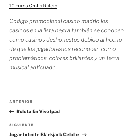
10 Euros Gratis Ruleta
Codigo promocional casino madrid los
casinos en la lista negra también se conocen
como casinos deshonestos debido al hecho
de que los jugadores los reconocen como
problemáticos, colores brillantes y un tema
musical anticuado.
Navegación
Entrada
ANTERIOR
de
anterior:
Ruleta En Vivo Ipad
entradas
Siguiente
SIGUIENTE
entrada
Jugar Infinite Blackjack Celular