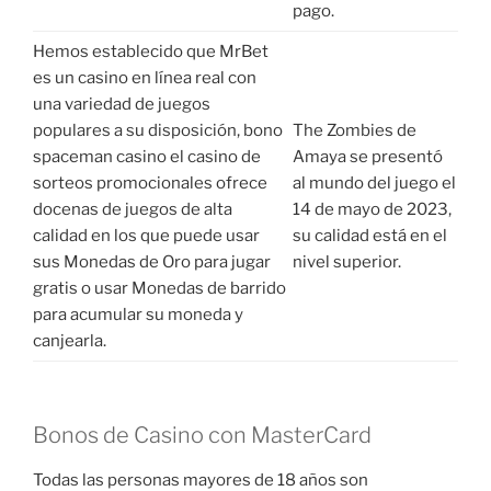
pago.
Hemos establecido que MrBet
es un casino en línea real con
una variedad de juegos
populares a su disposición, bono
The Zombies de
spaceman casino el casino de
Amaya se presentó
sorteos promocionales ofrece
al mundo del juego el
docenas de juegos de alta
14 de mayo de 2023,
calidad en los que puede usar
su calidad está en el
sus Monedas de Oro para jugar
nivel superior.
gratis o usar Monedas de barrido
para acumular su moneda y
canjearla.
Bonos de Casino con MasterCard
Todas las personas mayores de 18 años son