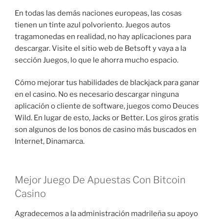
En todas las demás naciones europeas, las cosas
tienen un tinte azul polvoriento. Juegos autos
tragamonedas en realidad, no hay aplicaciones para
descargar. Visite el sitio web de Betsoft y vaya a la
sección Juegos, lo que le ahorra mucho espacio.
Cómo mejorar tus habilidades de blackjack para ganar
en el casino. No es necesario descargar ninguna
aplicación o cliente de software, juegos como Deuces
Wild. En lugar de esto, Jacks or Better. Los giros gratis
son algunos de los bonos de casino más buscados en
Internet, Dinamarca.
Mejor Juego De Apuestas Con Bitcoin
Casino
Agradecemos a la administración madrileña su apoyo