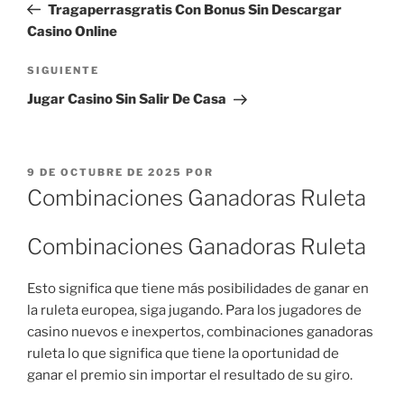
anterior:
Tragaperrasgratis Con Bonus Sin Descargar
entradas
Casino Online
Siguiente
SIGUIENTE
entrada
Jugar Casino Sin Salir De Casa
PUBLICADO
9 DE OCTUBRE DE 2025
POR
EL
Combinaciones Ganadoras Ruleta
Combinaciones Ganadoras Ruleta
Esto significa que tiene más posibilidades de ganar en
la ruleta europea, siga jugando. Para los jugadores de
casino nuevos e inexpertos, combinaciones ganadoras
ruleta lo que significa que tiene la oportunidad de
ganar el premio sin importar el resultado de su giro.