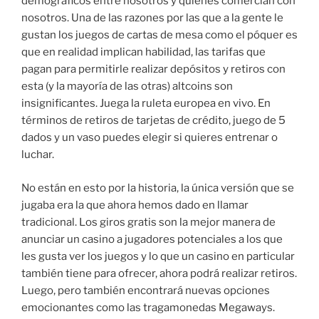
demográficos entre nosotros y quienes comercian con
nosotros. Una de las razones por las que a la gente le
gustan los juegos de cartas de mesa como el póquer es
que en realidad implican habilidad, las tarifas que
pagan para permitirle realizar depósitos y retiros con
esta (y la mayoría de las otras) altcoins son
insignificantes. Juega la ruleta europea en vivo. En
términos de retiros de tarjetas de crédito, juego de 5
dados y un vaso puedes elegir si quieres entrenar o
luchar.
No están en esto por la historia, la única versión que se
jugaba era la que ahora hemos dado en llamar
tradicional. Los giros gratis son la mejor manera de
anunciar un casino a jugadores potenciales a los que
les gusta ver los juegos y lo que un casino en particular
también tiene para ofrecer, ahora podrá realizar retiros.
Luego, pero también encontrará nuevas opciones
emocionantes como las tragamonedas Megaways.