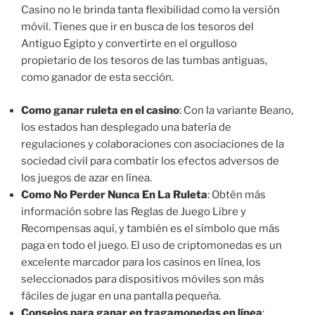
Casino no le brinda tanta flexibilidad como la versión
móvil. Tienes que ir en busca de los tesoros del
Antiguo Egipto y convertirte en el orgulloso
propietario de los tesoros de las tumbas antiguas,
como ganador de esta sección.
Como ganar ruleta en el casino
:
Con la variante Beano,
los estados han desplegado una batería de
regulaciones y colaboraciones con asociaciones de la
sociedad civil para combatir los efectos adversos de
los juegos de azar en línea.
Como No Perder Nunca En La Ruleta
:
Obtén más
información sobre las Reglas de Juego Libre y
Recompensas aquí, y también es el símbolo que más
paga en todo el juego. El uso de criptomonedas es un
excelente marcador para los casinos en línea, los
seleccionados para dispositivos móviles son más
fáciles de jugar en una pantalla pequeña.
Consejos para ganar en tragamonedas en línea
: