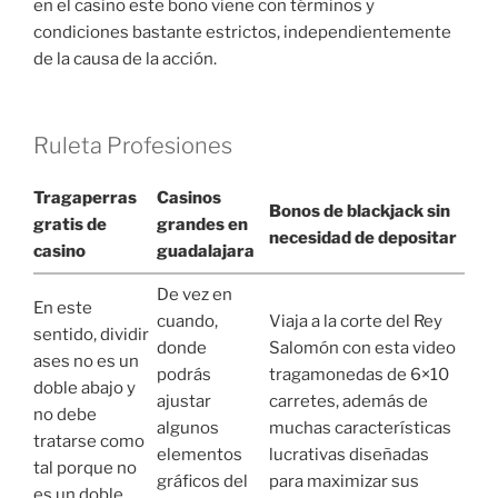
en el casino este bono viene con términos y
condiciones bastante estrictos, independientemente
de la causa de la acción.
Ruleta Profesiones
Tragaperras
Casinos
Bonos de blackjack sin
gratis de
grandes en
necesidad de depositar
casino
guadalajara
De vez en
En este
cuando,
Viaja a la corte del Rey
sentido, dividir
donde
Salomón con esta video
ases no es un
podrás
tragamonedas de 6×10
doble abajo y
ajustar
carretes, además de
no debe
algunos
muchas características
tratarse como
elementos
lucrativas diseñadas
tal porque no
gráficos del
para maximizar sus
es un doble