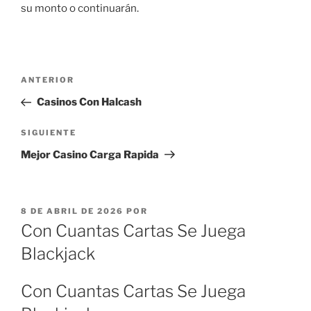
su monto o continuarán.
Navegación
Entrada
ANTERIOR
de
anterior:
Casinos Con Halcash
entradas
Siguiente
SIGUIENTE
entrada
Mejor Casino Carga Rapida
PUBLICADO
8 DE ABRIL DE 2026
POR
EL
Con Cuantas Cartas Se Juega
Blackjack
Con Cuantas Cartas Se Juega