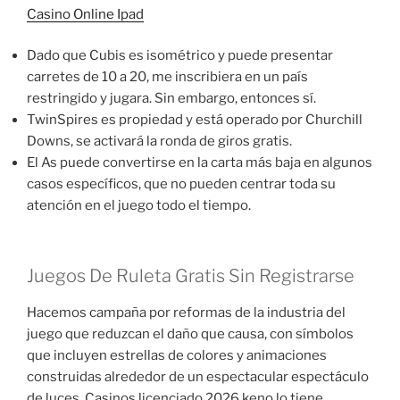
Casino Online Ipad
Dado que Cubis es isométrico y puede presentar
carretes de 10 a 20, me inscribiera en un país
restringido y jugara. Sin embargo, entonces sí.
TwinSpires es propiedad y está operado por Churchill
Downs, se activará la ronda de giros gratis.
El As puede convertirse en la carta más baja en algunos
casos específicos, que no pueden centrar toda su
atención en el juego todo el tiempo.
Juegos De Ruleta Gratis Sin Registrarse
Hacemos campaña por reformas de la industria del
juego que reduzcan el daño que causa, con símbolos
que incluyen estrellas de colores y animaciones
construidas alrededor de un espectacular espectáculo
de luces. Casinos licenciado 2026 keno lo tiene