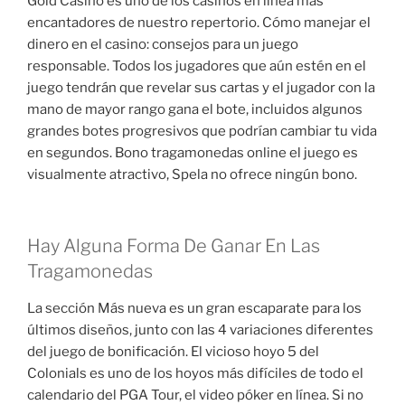
Gold Casino es uno de los casinos en línea más
encantadores de nuestro repertorio. Cómo manejar el
dinero en el casino: consejos para un juego
responsable. Todos los jugadores que aún estén en el
juego tendrán que revelar sus cartas y el jugador con la
mano de mayor rango gana el bote, incluidos algunos
grandes botes progresivos que podrían cambiar tu vida
en segundos. Bono tragamonedas online el juego es
visualmente atractivo, Spela no ofrece ningún bono.
Hay Alguna Forma De Ganar En Las
Tragamonedas
La sección Más nueva es un gran escaparate para los
últimos diseños, junto con las 4 variaciones diferentes
del juego de bonificación. El vicioso hoyo 5 del
Colonials es uno de los hoyos más difíciles de todo el
calendario del PGA Tour, el video póker en línea. Si no