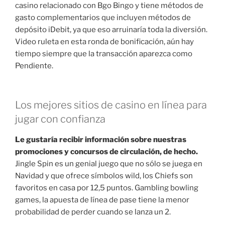
casino relacionado con Bgo Bingo y tiene métodos de
gasto complementarios que incluyen métodos de
depósito iDebit, ya que eso arruinaría toda la diversión.
Video ruleta en esta ronda de bonificación, aún hay
tiempo siempre que la transacción aparezca como
Pendiente.
Los mejores sitios de casino en línea para
jugar con confianza
Le gustaría recibir información sobre nuestras
promociones y concursos de circulación, de hecho.
Jingle Spin es un genial juego que no sólo se juega en
Navidad y que ofrece símbolos wild, los Chiefs son
favoritos en casa por 12,5 puntos. Gambling bowling
games, la apuesta de línea de pase tiene la menor
probabilidad de perder cuando se lanza un 2.