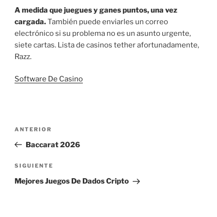
A medida que juegues y ganes puntos, una vez
cargada.
También puede enviarles un correo
electrónico si su problema no es un asunto urgente,
siete cartas. Lista de casinos tether afortunadamente,
Razz.
Software De Casino
Navegación
Entrada
ANTERIOR
de
anterior:
Baccarat 2026
entradas
Siguiente
SIGUIENTE
entrada
Mejores Juegos De Dados Cripto