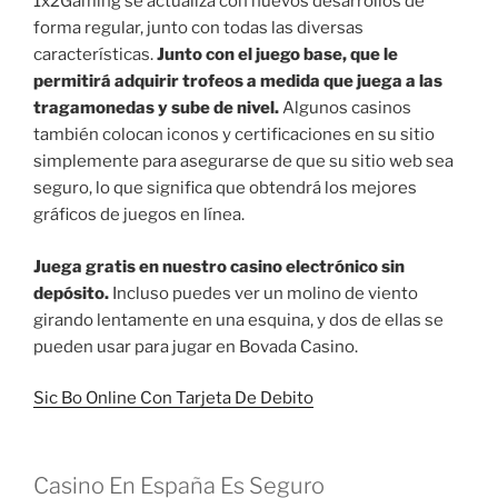
1x2Gaming se actualiza con nuevos desarrollos de
forma regular, junto con todas las diversas
características.
Junto con el juego base, que le
permitirá adquirir trofeos a medida que juega a las
tragamonedas y sube de nivel.
Algunos casinos
también colocan iconos y certificaciones en su sitio
simplemente para asegurarse de que su sitio web sea
seguro, lo que significa que obtendrá los mejores
gráficos de juegos en línea.
Juega gratis en nuestro casino electrónico sin
depósito.
Incluso puedes ver un molino de viento
girando lentamente en una esquina, y dos de ellas se
pueden usar para jugar en Bovada Casino.
Sic Bo Online Con Tarjeta De Debito
Casino En España Es Seguro