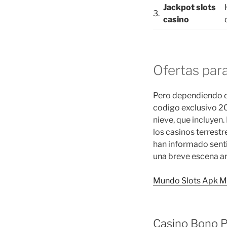
Jackpot slots
3.
casino
Ofertas par
Pero dependiendo de
codigo exclusivo 20
nieve, que incluyen
los casinos terrest
han informado senti
una breve escena ani
Mundo Slots Apk 
Casino Bono P