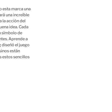
do esta marca una
rá una increíble
 la acción del
buena idea. Cada
un símbolo de
ntes. Aprende a
g diseñó el juego
asinos están
 estos sencillos