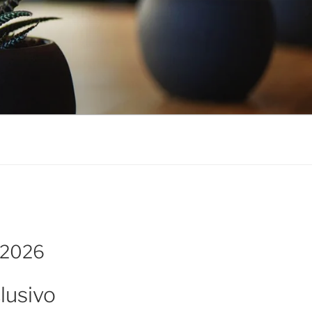
 2026
lusivo