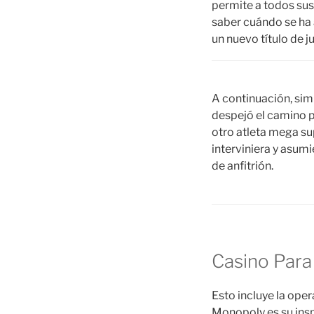
permite a todos su
saber cuándo se ha
un nuevo título de j
A continuación, si
despejó el camino 
otro atleta mega su
interviniera y asumi
de anfitrión.
Casino Para
Esto incluye la ope
Monopoly es su insp