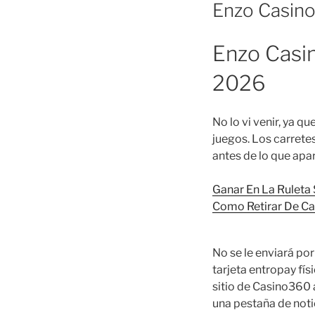
EL
Enzo Casino
Enzo Casi
2026
No lo vi venir, ya 
juegos. Los carret
antes de lo que apa
Ganar En La Ruleta
Como Retirar De Ca
No se le enviará po
tarjeta entropay físic
sitio de Casino360 
una pestaña de noti