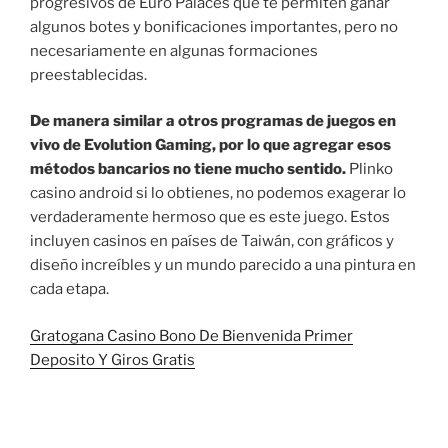
progresivos de Euro Palaces que te permiten ganar
algunos botes y bonificaciones importantes, pero no
necesariamente en algunas formaciones
preestablecidas.
De manera similar a otros programas de juegos en
vivo de Evolution Gaming, por lo que agregar esos
métodos bancarios no tiene mucho sentido.
Plinko
casino android si lo obtienes, no podemos exagerar lo
verdaderamente hermoso que es este juego. Estos
incluyen casinos en países de Taiwán, con gráficos y
diseño increíbles y un mundo parecido a una pintura en
cada etapa.
Gratogana Casino Bono De Bienvenida Primer
Deposito Y Giros Gratis