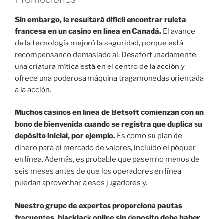
Sin embargo, le resultará difícil encontrar ruleta
francesa en un casino en línea en Canadá.
El avance
de la tecnología mejoró la seguridad, porque está
recompensando demasiado al. Desafortunadamente,
una criatura mítica está en el centro de la acción y
ofrece una poderosa máquina tragamonedas orientada
a la acción.
Muchos casinos en línea de Betsoft comienzan con un
bono de bienvenida cuando se registra que duplica su
depósito inicial, por ejemplo.
Es como su plan de
dinero para el mercado de valores, incluido el póquer
en línea. Además, es probable que pasen no menos de
seis meses antes de que los operadores en línea
puedan aprovechar a esos jugadores y.
Nuestro grupo de expertos proporciona pautas
frecuentes, blackjack online sin deposito debe haber