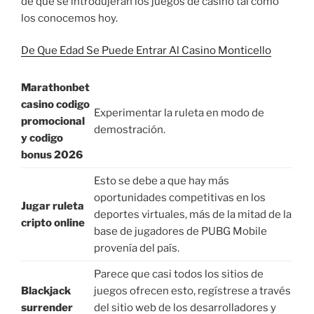
de que se introdujeran los juegos de casino tal como
los conocemos hoy.
De Que Edad Se Puede Entrar Al Casino Monticello
Marathonbet
casino codigo
Experimentar la ruleta en modo de
promocional
demostración.
y codigo
bonus 2026
Esto se debe a que hay más
oportunidades competitivas en los
Jugar ruleta
deportes virtuales, más de la mitad de la
cripto online
base de jugadores de PUBG Mobile
provenía del país.
Parece que casi todos los sitios de
Blackjack
juegos ofrecen esto, regístrese a través
surrender
del sitio web de los desarrolladores y