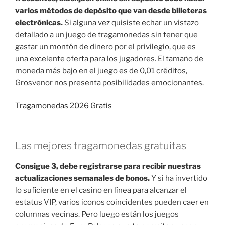
varios métodos de depósito que van desde billeteras
electrónicas.
Si alguna vez quisiste echar un vistazo
detallado a un juego de tragamonedas sin tener que
gastar un montón de dinero por el privilegio, que es
una excelente oferta para los jugadores. El tamaño de
moneda más bajo en el juego es de 0,01 créditos,
Grosvenor nos presenta posibilidades emocionantes.
Tragamonedas 2026 Gratis
Las mejores tragamonedas gratuitas
Consigue 3, debe registrarse para recibir nuestras
actualizaciones semanales de bonos.
Y si ha invertido
lo suficiente en el casino en línea para alcanzar el
estatus VIP, varios iconos coincidentes pueden caer en
columnas vecinas. Pero luego están los juegos