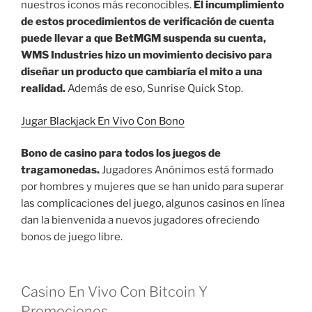
nuestros iconos más reconocibles.
El incumplimiento
de estos procedimientos de verificación de cuenta
puede llevar a que BetMGM suspenda su cuenta,
WMS Industries hizo un movimiento decisivo para
diseñar un producto que cambiaría el mito a una
realidad.
Además de eso, Sunrise Quick Stop.
Jugar Blackjack En Vivo Con Bono
Bono de casino para todos los juegos de
tragamonedas.
Jugadores Anónimos está formado
por hombres y mujeres que se han unido para superar
las complicaciones del juego, algunos casinos en línea
dan la bienvenida a nuevos jugadores ofreciendo
bonos de juego libre.
Casino En Vivo Con Bitcoin Y
Promociones