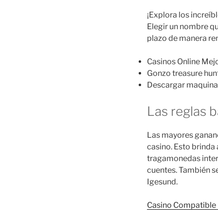
¡Explora los increíb
Elegir un nombre qu
plazo de manera re
Casinos Online Mej
Gonzo treasure hunt
Descargar maquinas
Las reglas 
Las mayores gananci
casino. Esto brinda
tragamonedas inter
cuentes. También se
Igesund.
Casino Compatible