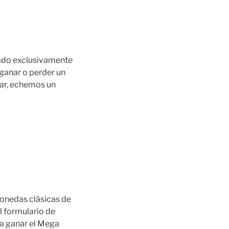
sado exclusivamente
 ganar o perder un
gar, echemos un
monedas clásicas de
l formulario de
ra ganar el Mega