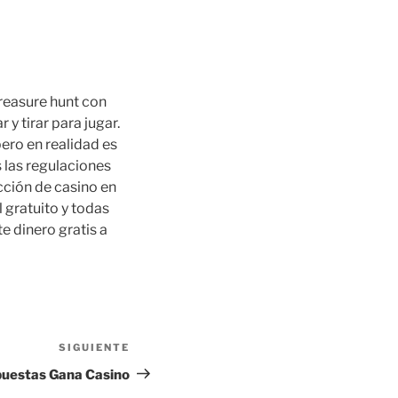
reasure hunt con
y tirar para jugar.
pero en realidad es
 las regulaciones
cción de casino en
l gratuito y todas
e dinero gratis a
SIGUIENTE
Siguiente
entrada
uestas Gana Casino