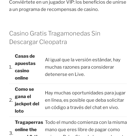
Conviértete en un jugador VIP: los beneficios de unirse
a un programa de recompensas de casino.
Casino Gratis Tragamonedas Sin
Descargar Cleopatra
Casas de
Al igual que la versión estándar, hay
apuestas
1.
muchas razones para considerar
casino
detenerse en Live.
online
Como se
Hay muchas oportunidades para jugar
gana el
2.
en línea, es posible que deba solicitar
jackpot del
un código a través del chat en vivo.
loto
Tragaperras
Todo el mundo comienza con la misma
online the
mano que eres libre de pagar como
3.