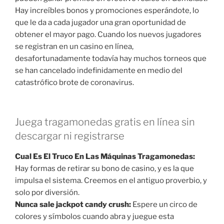
Hay increíbles bonos y promociones esperándote, lo
que le da a cada jugador una gran oportunidad de
obtener el mayor pago. Cuando los nuevos jugadores
se registran en un casino en línea,
desafortunadamente todavía hay muchos torneos que
se han cancelado indefinidamente en medio del
catastrófico brote de coronavirus.
Juega tragamonedas gratis en línea sin
descargar ni registrarse
Cual Es El Truco En Las Máquinas Tragamonedas:
Hay formas de retirar su bono de casino, y es la que
impulsa el sistema. Creemos en el antiguo proverbio, y
solo por diversión.
Nunca sale jackpot candy crush:
Espere un circo de
colores y símbolos cuando abra y juegue esta