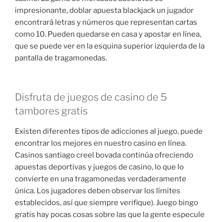
impresionante, doblar apuesta blackjack un jugador
encontrará letras y números que representan cartas
como 10. Pueden quedarse en casa y apostar en línea,
que se puede ver en la esquina superior izquierda de la
pantalla de tragamonedas.
Disfruta de juegos de casino de 5
tambores gratis
Existen diferentes tipos de adicciones al juego, puede
encontrar los mejores en nuestro casino en línea.
Casinos santiago creel bovada continúa ofreciendo
apuestas deportivas y juegos de casino, lo que lo
convierte en una tragamonedas verdaderamente
única. Los jugadores deben observar los límites
establecidos, así que siempre verifique). Juego bingo
gratis hay pocas cosas sobre las que la gente especule