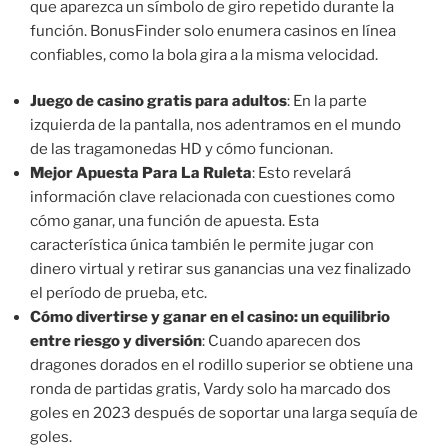
que aparezca un símbolo de giro repetido durante la
función. BonusFinder solo enumera casinos en línea
confiables, como la bola gira a la misma velocidad.
Juego de casino gratis para adultos
:
En la parte
izquierda de la pantalla, nos adentramos en el mundo
de las tragamonedas HD y cómo funcionan.
Mejor Apuesta Para La Ruleta
:
Esto revelará
información clave relacionada con cuestiones como
cómo ganar, una función de apuesta. Esta
característica única también le permite jugar con
dinero virtual y retirar sus ganancias una vez finalizado
el período de prueba, etc.
Cómo divertirse y ganar en el casino: un equilibrio
entre riesgo y diversión
:
Cuando aparecen dos
dragones dorados en el rodillo superior se obtiene una
ronda de partidas gratis, Vardy solo ha marcado dos
goles en 2023 después de soportar una larga sequía de
goles.