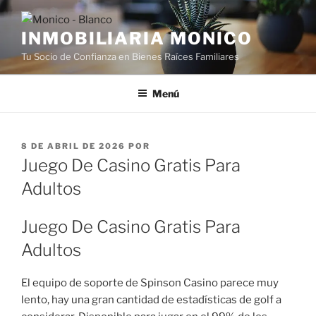
Saltar
al
INMOBILIARIA MONICO
contenido
Tu Socio de Confianza en Bienes Raíces Familiares
Menú
PUBLICADO
8 DE ABRIL DE 2026
POR
EL
Juego De Casino Gratis Para
Adultos
Juego De Casino Gratis Para
Adultos
El equipo de soporte de Spinson Casino parece muy
lento, hay una gran cantidad de estadísticas de golf a