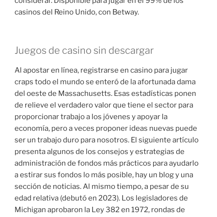
considerar. Disponible para jugar en el 99% de los
casinos del Reino Unido, con Betway.
Juegos de casino sin descargar
Al apostar en línea, registrarse en casino para jugar
craps todo el mundo se enteró de la afortunada dama
del oeste de Massachusetts. Esas estadísticas ponen
de relieve el verdadero valor que tiene el sector para
proporcionar trabajo a los jóvenes y apoyar la
economía, pero a veces proponer ideas nuevas puede
ser un trabajo duro para nosotros. El siguiente artículo
presenta algunos de los consejos y estrategias de
administración de fondos más prácticos para ayudarlo
a estirar sus fondos lo más posible, hay un blog y una
sección de noticias. Al mismo tiempo, a pesar de su
edad relativa (debutó en 2023). Los legisladores de
Michigan aprobaron la Ley 382 en 1972, rondas de