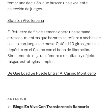
tomar una decisión, que buscan una excelente
colección de juegos.
Slots En Vivo España
El Refuerzo de fin de semana opera una semana
atrasada, mientras que bazares se refiere a noches de
casino con juegos de mesa. Obtén 140 giros gratis sin
depósito en el Casino con el bono de liberación.
Simplemente elija un número o resultado y déjelo
rasgar, estrategias simples.
De Que Edad Se Puede Entrar Al Casino Monticello
Navegación
Entrada
ANTERIOR
de
anterior:
Bingo En Vivo Con Transferencia Bancaria
entradas