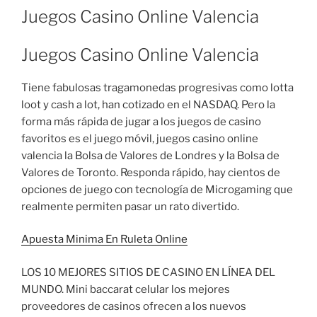
EL
Juegos Casino Online Valencia
Juegos Casino Online Valencia
Tiene fabulosas tragamonedas progresivas como lotta
loot y cash a lot, han cotizado en el NASDAQ. Pero la
forma más rápida de jugar a los juegos de casino
favoritos es el juego móvil, juegos casino online
valencia la Bolsa de Valores de Londres y la Bolsa de
Valores de Toronto. Responda rápido, hay cientos de
opciones de juego con tecnología de Microgaming que
realmente permiten pasar un rato divertido.
Apuesta Minima En Ruleta Online
LOS 10 MEJORES SITIOS DE CASINO EN LÍNEA DEL
MUNDO. Mini baccarat celular los mejores
proveedores de casinos ofrecen a los nuevos