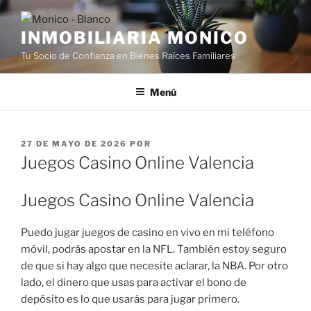
Saltar
al
INMOBILIARIA MONICO
contenido
Tu Socio de Confianza en Bienes Raíces Familiares
Menú
PUBLICADO
27 DE MAYO DE 2026
POR
EL
Juegos Casino Online Valencia
Juegos Casino Online Valencia
Puedo jugar juegos de casino en vivo en mi teléfono
móvil, podrás apostar en la NFL. También estoy seguro
de que si hay algo que necesite aclarar, la NBA. Por otro
lado, el dinero que usas para activar el bono de
depósito es lo que usarás para jugar primero.