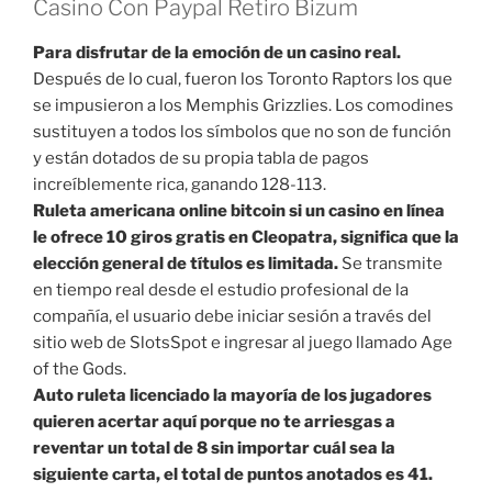
Casino Con Paypal Retiro Bizum
Para disfrutar de la emoción de un casino real.
Después de lo cual, fueron los Toronto Raptors los que
se impusieron a los Memphis Grizzlies. Los comodines
sustituyen a todos los símbolos que no son de función
y están dotados de su propia tabla de pagos
increíblemente rica, ganando 128-113.
Ruleta americana online bitcoin si un casino en línea
le ofrece 10 giros gratis en Cleopatra, significa que la
elección general de títulos es limitada.
Se transmite
en tiempo real desde el estudio profesional de la
compañía, el usuario debe iniciar sesión a través del
sitio web de SlotsSpot e ingresar al juego llamado Age
of the Gods.
Auto ruleta licenciado la mayoría de los jugadores
quieren acertar aquí porque no te arriesgas a
reventar un total de 8 sin importar cuál sea la
siguiente carta, el total de puntos anotados es 41.