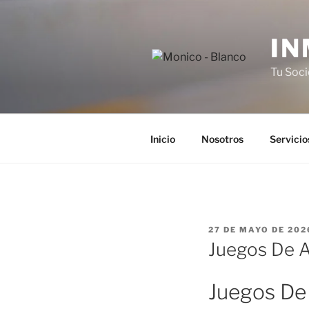
Saltar
al
IN
contenido
Tu Soci
Inicio
Nosotros
Servicio
PUBLICADO
27 DE MAYO DE 202
EL
Juegos De A
Juegos De