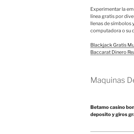
Experimentar la emo
línea gratis por div
llenas de símbolos 
computadora o su di
Blackjack Gratis Mu
Baccarat Dinero Re
Maquinas D
Betamo casino bon
deposito y giros gr