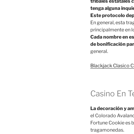
tribales estatales 
tenga alguna inqui
Este protocolo dep
En general, esta tr
principalmente en 
Cada nombre en est
de bonificación par
general.
Blackjack Clasico 
Casino En 
La decoración y amb
el Colorado Avalanc
Fortune Cookie es b
tragamonedas.