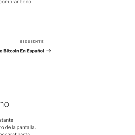
 comprar bono.
SIGUIENTE
Siguiente
entrada
e Bitcoin En Español
ino
stante
o de la pantalla.
baccarat hasta