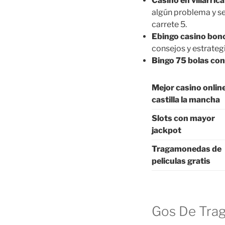
Casino en villarrica
algún problema y se
carrete 5.
Ebingo casino bono
consejos y estrateg
Bingo 75 bolas con
Mejor casino onlin
castilla la mancha
Slots con mayor
jackpot
Tragamonedas de
peliculas gratis
Gos De Tra