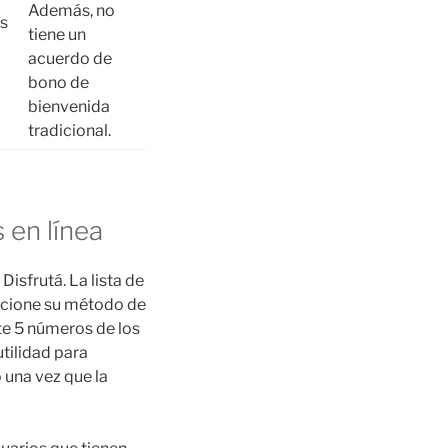
Además, no
s
tiene un
á
acuerdo de
bono de
bienvenida
tradicional.
 en línea
Disfrutá. La lista de
eccione su método de
te 5 números de los
tilidad para
una vez que la