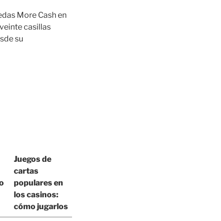
nedas More Cash en
veinte casillas
esde su
Juegos de
cartas
to
populares en
los casinos:
cómo jugarlos