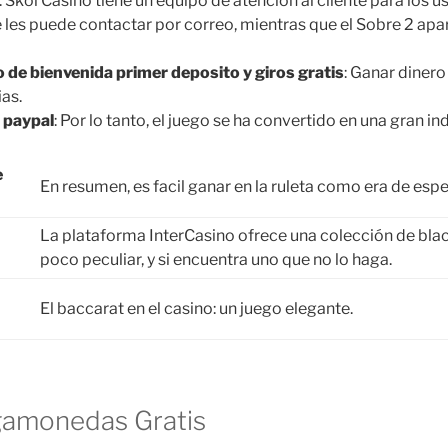
: Skol Casino tiene un equipo de atención al cliente para los u
 les puede contactar por correo, mientras que el Sobre 2 apar
 de bienvenida primer deposito y giros gratis
: Ganar dinero 
ias.
 paypal
: Por lo tanto, el juego se ha convertido en una gran ind
e
En resumen, es facil ganar en la ruleta como era de espe
La plataforma InterCasino ofrece una colección de bla
poco peculiar, y si encuentra uno que no lo haga.
El baccarat en el casino: un juego elegante.
gamonedas Gratis