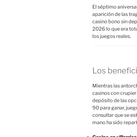
El séptimo aniversa
aparición de las t
casino bono sin dep
2026 lo que era tot
los juegos reales.
Los benefici
Mientras las antorcha
casinos con crupier
depósito de las opc
90 para ganar, jueg
consultar que se e
mano ha sido repart