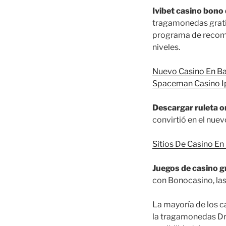
Ivibet casino bono 
tragamonedas gratis 
programa de recompe
niveles.
Nuevo Casino En B
Spaceman Casino I
Descargar ruleta on
convirtió en el nue
Sitios De Casino E
Juegos de casino gr
con Bonocasino, la
La mayoría de los 
la tragamonedas Dra