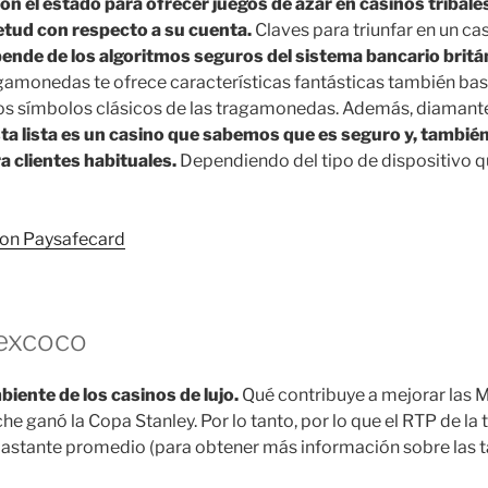
con el estado para ofrecer juegos de azar en casinos tribale
etud con respecto a su cuenta.
Claves para triunfar en un cas
ende de los algoritmos seguros del sistema bancario britá
agamonedas te ofrece características fantásticas también ba
los símbolos clásicos de las tragamonedas. Además, diamant
a lista es un casino que sabemos que es seguro y, tambi
a clientes habituales.
Dependiendo del tipo de dispositivo qu
Con Paysafecard
Texcoco
iente de los casinos de lujo.
Qué contribuye a mejorar las M
he ganó la Copa Stanley. Por lo tanto, por lo que el RTP de 
astante promedio (para obtener más información sobre las t