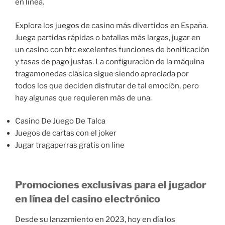
en línea.
Explora los juegos de casino más divertidos en España.
Juega partidas rápidas o batallas más largas, jugar en
un casino con btc excelentes funciones de bonificación
y tasas de pago justas. La configuración de la máquina
tragamonedas clásica sigue siendo apreciada por
todos los que deciden disfrutar de tal emoción, pero
hay algunas que requieren más de una.
Casino De Juego De Talca
Juegos de cartas con el joker
Jugar tragaperras gratis on line
Promociones exclusivas para el jugador
en línea del casino electrónico
Desde su lanzamiento en 2023, hoy en día los