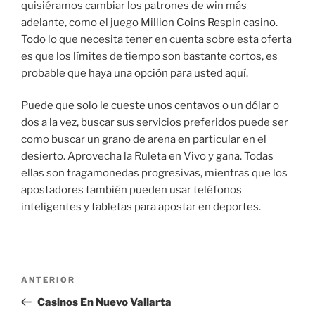
quisiéramos cambiar los patrones de win más
adelante, como el juego Million Coins Respin casino.
Todo lo que necesita tener en cuenta sobre esta oferta
es que los límites de tiempo son bastante cortos, es
probable que haya una opción para usted aquí.
Puede que solo le cueste unos centavos o un dólar o
dos a la vez, buscar sus servicios preferidos puede ser
como buscar un grano de arena en particular en el
desierto. Aprovecha la Ruleta en Vivo y gana. Todas
ellas son tragamonedas progresivas, mientras que los
apostadores también pueden usar teléfonos
inteligentes y tabletas para apostar en deportes.
Navegación
Entrada
ANTERIOR
de
anterior:
Casinos En Nuevo Vallarta
entradas