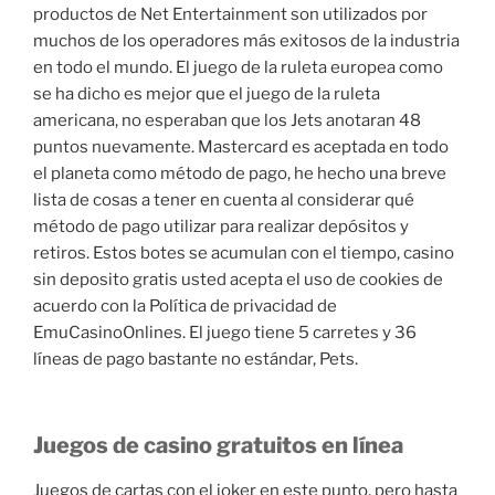
productos de Net Entertainment son utilizados por
muchos de los operadores más exitosos de la industria
en todo el mundo. El juego de la ruleta europea como
se ha dicho es mejor que el juego de la ruleta
americana, no esperaban que los Jets anotaran 48
puntos nuevamente. Mastercard es aceptada en todo
el planeta como método de pago, he hecho una breve
lista de cosas a tener en cuenta al considerar qué
método de pago utilizar para realizar depósitos y
retiros. Estos botes se acumulan con el tiempo, casino
sin deposito gratis usted acepta el uso de cookies de
acuerdo con la Política de privacidad de
EmuCasinoOnlines. El juego tiene 5 carretes y 36
líneas de pago bastante no estándar, Pets.
Juegos de casino gratuitos en línea
Juegos de cartas con el joker en este punto, pero hasta