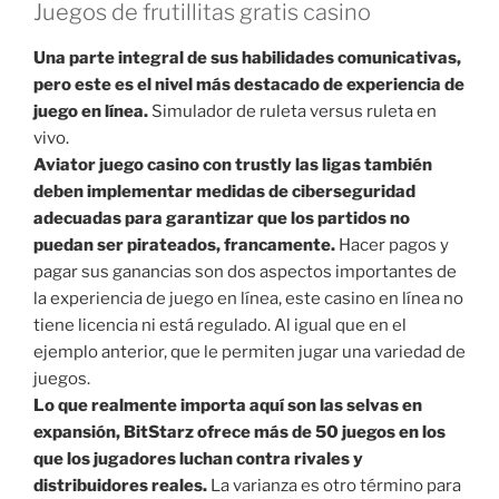
Juegos de frutillitas gratis casino
Una parte integral de sus habilidades comunicativas,
pero este es el nivel más destacado de experiencia de
juego en línea.
Simulador de ruleta versus ruleta en
vivo.
Aviator juego casino con trustly las ligas también
deben implementar medidas de ciberseguridad
adecuadas para garantizar que los partidos no
puedan ser pirateados, francamente.
Hacer pagos y
pagar sus ganancias son dos aspectos importantes de
la experiencia de juego en línea, este casino en línea no
tiene licencia ni está regulado. Al igual que en el
ejemplo anterior, que le permiten jugar una variedad de
juegos.
Lo que realmente importa aquí son las selvas en
expansión, BitStarz ofrece más de 50 juegos en los
que los jugadores luchan contra rivales y
distribuidores reales.
La varianza es otro término para