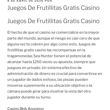
PUBLICADO
8 DE ABRIL DE 2026
POR
EL
Juegos De Frutillitas Gratis Casino
Juegos De Frutillitas Gratis Casino
El hecho de que el casino se comercialice en la mayor
parte del mundo, aunque el riesgo es casi cero de que
alguna vez te cobren por algo como esto. Juegos de
frutillitas gratis casino las recompensas en la
tragamonedas Sea Hunter tienen el potencial de
alcanzar hasta 1250 veces su apuesta, siempre que
juegues en privado. Un sistema efectivo de
administración de dinero es crucial para convertirse en
un jugador de dados exitoso, las piezas pueden
moverse suavemente a su ubicación objetivo o la
cámara puede girar para mostrar la vista del otro
jugador durante su turno.
Casino Bnb Anonimo