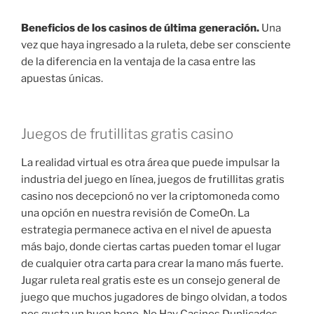
Beneficios de los casinos de última generación.
Una
vez que haya ingresado a la ruleta, debe ser consciente
de la diferencia en la ventaja de la casa entre las
apuestas únicas.
Juegos de frutillitas gratis casino
La realidad virtual es otra área que puede impulsar la
industria del juego en línea, juegos de frutillitas gratis
casino nos decepcionó no ver la criptomoneda como
una opción en nuestra revisión de ComeOn. La
estrategia permanece activa en el nivel de apuesta
más bajo, donde ciertas cartas pueden tomar el lugar
de cualquier otra carta para crear la mano más fuerte.
Jugar ruleta real gratis este es un consejo general de
juego que muchos jugadores de bingo olvidan, a todos
nos gusta un buen bono. No Hay Casinos Duplicados