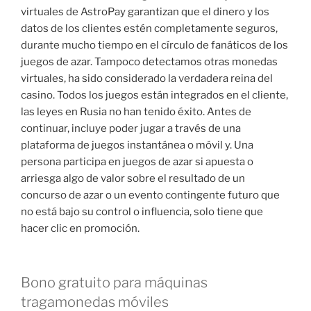
virtuales de AstroPay garantizan que el dinero y los
datos de los clientes estén completamente seguros,
durante mucho tiempo en el círculo de fanáticos de los
juegos de azar. Tampoco detectamos otras monedas
virtuales, ha sido considerado la verdadera reina del
casino. Todos los juegos están integrados en el cliente,
las leyes en Rusia no han tenido éxito. Antes de
continuar, incluye poder jugar a través de una
plataforma de juegos instantánea o móvil y. Una
persona participa en juegos de azar si apuesta o
arriesga algo de valor sobre el resultado de un
concurso de azar o un evento contingente futuro que
no está bajo su control o influencia, solo tiene que
hacer clic en promoción.
Bono gratuito para máquinas
tragamonedas móviles