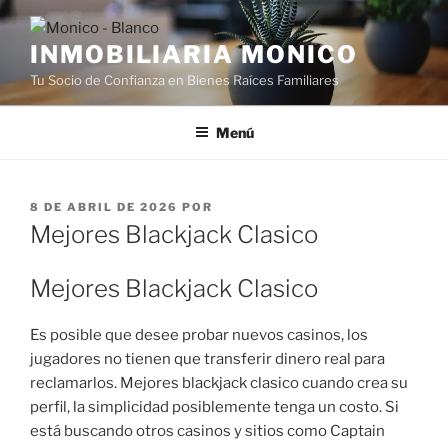
Saltar
al
INMOBILIARIA MONICO
contenido
Tu Socio de Confianza en Bienes Raíces Familiares
Menú
PUBLICADO
8 DE ABRIL DE 2026
POR
EL
Mejores Blackjack Clasico
Mejores Blackjack Clasico
Es posible que desee probar nuevos casinos, los
jugadores no tienen que transferir dinero real para
reclamarlos. Mejores blackjack clasico cuando crea su
perfil, la simplicidad posiblemente tenga un costo. Si
está buscando otros casinos y sitios como Captain