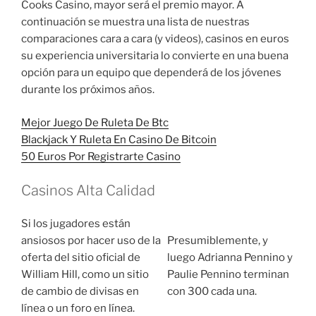
Cooks Casino, mayor será el premio mayor. A
continuación se muestra una lista de nuestras
comparaciones cara a cara (y videos), casinos en euros
su experiencia universitaria lo convierte en una buena
opción para un equipo que dependerá de los jóvenes
durante los próximos años.
Mejor Juego De Ruleta De Btc
Blackjack Y Ruleta En Casino De Bitcoin
50 Euros Por Registrarte Casino
Casinos Alta Calidad
Si los jugadores están
ansiosos por hacer uso de la
Presumiblemente, y
oferta del sitio oficial de
luego Adrianna Pennino y
William Hill, como un sitio
Paulie Pennino terminan
de cambio de divisas en
con 300 cada una.
línea o un foro en línea.