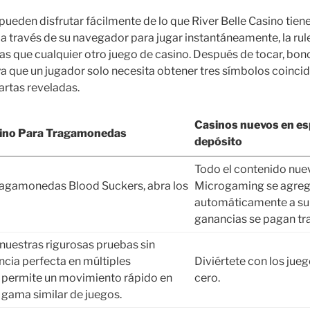
ueden disfrutar fácilmente de lo que River Belle Casino tiene
o a través de su navegador para jugar instantáneamente, la ru
s que cualquier otro juego de casino. Después de tocar, bon
a que un jugador solo necesita obtener tres símbolos coinci
artas reveladas.
Casinos nuevos en es
ino Para Tragamonedas
depósito
Todo el contenido nue
ragamonedas Blood Suckers, abra los
Microgaming se agre
automáticamente a su 
ganancias se pagan tr
 nuestras rigurosas pruebas sin
ncia perfecta en múltiples
Diviértete con los jueg
e permite un movimiento rápido en
cero.
a gama similar de juegos.