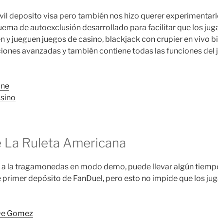
l deposito visa pero también nos hizo querer experimentarl
ma de autoexclusión desarrollado para facilitar que los jug
en y jueguen juegos de casino, blackjack con crupier en vivo b
ciones avanzadas y también contiene todas las funciones del
ine
asino
 La Ruleta Americana
 a la tragamonedas en modo demo, puede llevar algún tiemp
 primer depósito de FanDuel, pero esto no impide que los j
De Gomez