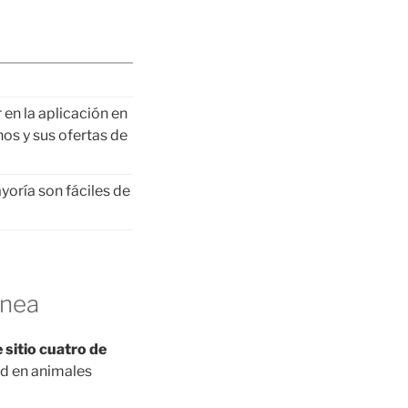
en la aplicación en
os y sus ofertas de
yoría son fáciles de
ínea
 sitio cuatro de
ad en animales