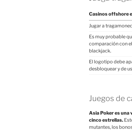
Casinos offshore 
Jugar a tragamoneda
Es muy probable que
comparación con el 
blackjack.
El logotipo debe apa
desbloquear y de us
Juegos de c
Asia Poker es una 
cinco estrellas.
Est
mutantes, los bonos