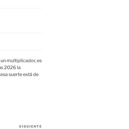
 un multiplicador, es
us 2026 la
 esa suerte está de
SIGUIENTE
Siguiente