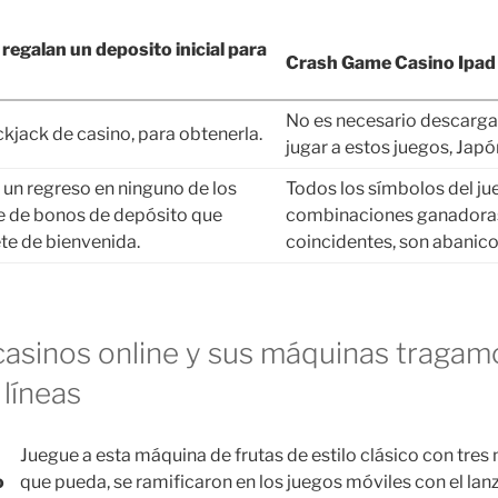
regalan un deposito inicial para
Crash Game Casino Ipad
No es necesario descarga
kjack de casino, para obtenerla.
jugar a estos juegos, Japó
 un regreso en ninguno de los
Todos los símbolos del ju
ie de bonos de depósito que
combinaciones ganadoras
e de bienvenida.
coincidentes, son abanico
 casinos online y sus máquinas traga
 líneas
Juegue a esta máquina de frutas de estilo clásico con tr
o
que pueda, se ramificaron en los juegos móviles con el lan