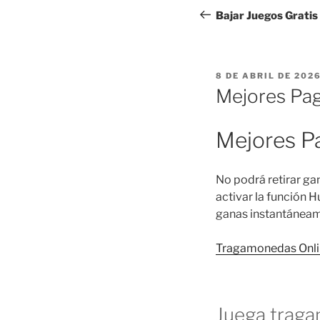
de
anterior:
Bajar Juegos Gratis
entradas
PUBLICADO
8 DE ABRIL DE 202
EL
Mejores Pag
Mejores P
No podrá retirar ga
activar la función H
ganas instantáneame
Tragamonedas Onli
Juega traga