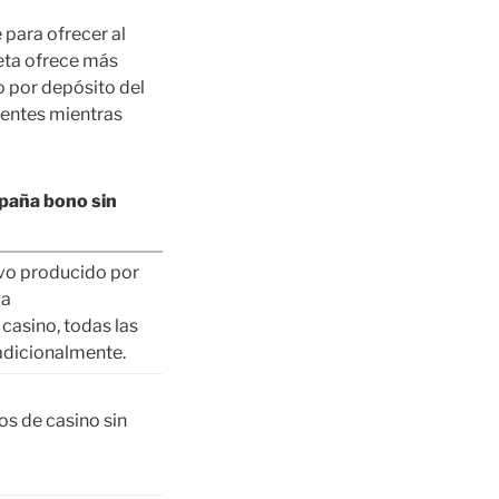
 para ofrecer al
leta ofrece más
o por depósito del
dentes mientras
paña bono sin
vo producido por
ga
casino, todas las
adicionalmente.
os de casino sin