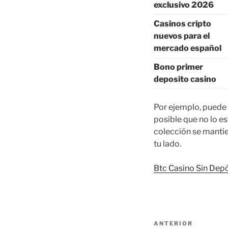
exclusivo 2026
Casinos cripto
nuevos para el
mercado español
Bono primer
deposito casino
Por ejemplo, puede d
posible que no lo e
colección se mantie
tu lado.
Btc Casino Sin Dep
Navegación
Entrada
ANTERIOR