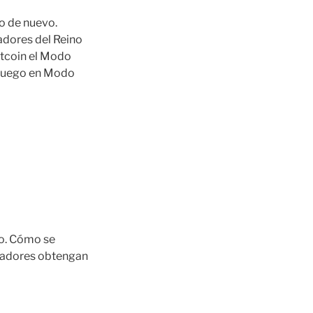
o de nuevo.
adores del Reino
itcoin el Modo
 juego en Modo
o. Cómo se
ugadores obtengan