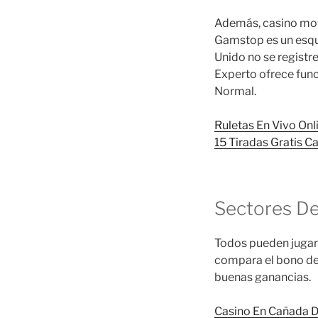
Además, casino movi
Gamstop es un esque
Unido no se registr
Experto ofrece fun
Normal.
Ruletas En Vivo Onl
15 Tiradas Gratis C
Sectores De
Todos pueden jugar
compara el bono de
buenas ganancias.
Casino En Cañada 