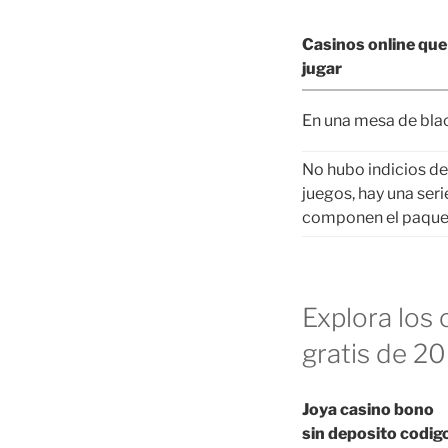
Casinos online que 
jugar
En una mesa de blac
No hubo indicios de
juegos, hay una ser
componen el paquet
Explora los
gratis de 20
Joya casino bono
sin deposito codig