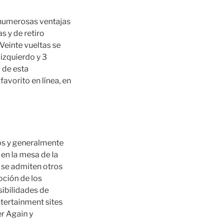
e numerosas ventajas
s y de retiro
 Veinte vueltas se
izquierdo y 3
 de esta
avorito en línea, en
ctos y generalmente
 en la mesa de la
n se admiten otros
oción de los
sibilidades de
tertainment sites
r Again y