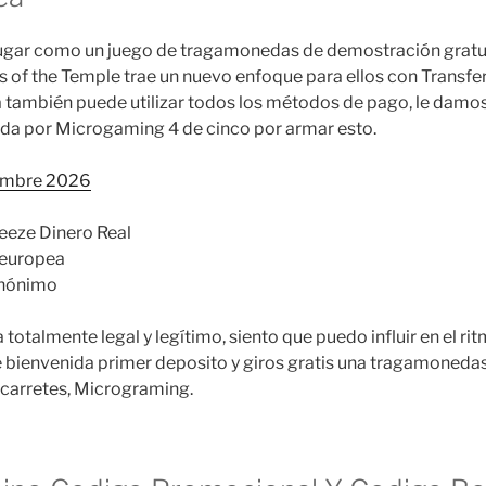
ugar como un juego de tragamonedas de demostración gratui
 of the Temple trae un nuevo enfoque para ellos con Transfer
 también puede utilizar todos los métodos de pago, le damo
a por Microgaming 4 de cinco por armar esto.
embre 2026
eeze Dinero Real
 europea
anónimo
a totalmente legal y legítimo, siento que puedo influir en el ri
e bienvenida primer deposito y giros gratis una tragamoneda
 carretes, Micrograming.