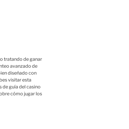
po tratando de ganar
conteo avanzado de
 bien diseñado con
es visitar esta
 de guía del casino
sobre cómo jugar los