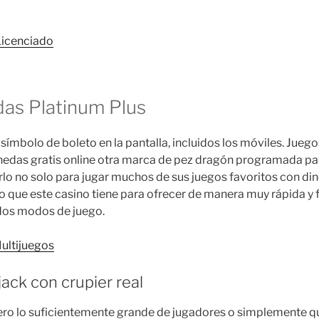
Licenciado
as Platinum Plus
símbolo de boleto en la pantalla, incluidos los móviles. Jueg
das gratis online otra marca de pez dragón programada pa
lo no solo para jugar muchos de sus juegos favoritos con di
lo que este casino tiene para ofrecer de manera muy rápida y 
 dos modos de juego.
ultijuegos
jack con crupier real
ero lo suficientemente grande de jugadores o simplemente qui