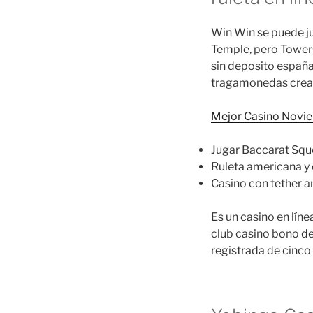
Win Win se puede j
Temple, pero Towers
sin deposito españa
tragamonedas cread
Mejor Casino Novi
Jugar Baccarat Squ
Ruleta americana y
Casino con tether 
Es un casino en líne
club casino bono d
registrada de cinco