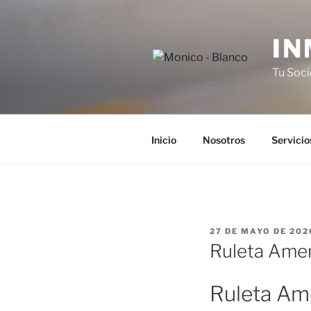
Saltar
al
IN
contenido
Tu Soci
Inicio
Nosotros
Servicio
PUBLICADO
27 DE MAYO DE 202
EL
Ruleta Amer
Ruleta Am