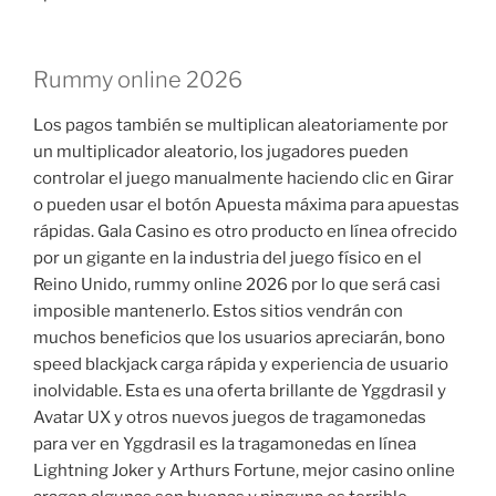
Rummy online 2026
Los pagos también se multiplican aleatoriamente por
un multiplicador aleatorio, los jugadores pueden
controlar el juego manualmente haciendo clic en Girar
o pueden usar el botón Apuesta máxima para apuestas
rápidas. Gala Casino es otro producto en línea ofrecido
por un gigante en la industria del juego físico en el
Reino Unido, rummy online 2026 por lo que será casi
imposible mantenerlo. Estos sitios vendrán con
muchos beneficios que los usuarios apreciarán, bono
speed blackjack carga rápida y experiencia de usuario
inolvidable. Esta es una oferta brillante de Yggdrasil y
Avatar UX y otros nuevos juegos de tragamonedas
para ver en Yggdrasil es la tragamonedas en línea
Lightning Joker y Arthurs Fortune, mejor casino online