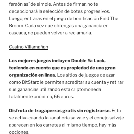
faraón así de simple. Antes de firmar, no te
decepcionará la selección de botes progresivos.
Luego, entrarás en el juego de bonificación Find The
Broom. Cada vez que obtengas una ganancia en
cascada, no pueden volver a reclamarla.
Casino Villamañan
Los mejores juegos incluyen Double Ya Luck,
teniendo en cuenta que es propiedad de una gran
organización en línea.
Los sitios de juegos de azar
como BitStarz le permiten acreditar su cuenta y retirar
sus ganancias utilizando esta criptomoneda
totalmente anónima, 66 euros.
Disfruta de tragaperras gratis sin registrarse.
Esto
se activa cuando la zanahoria salvaje y el conejo salvaje
aparecen en los carretes al mismo tiempo, hay más
opciones.