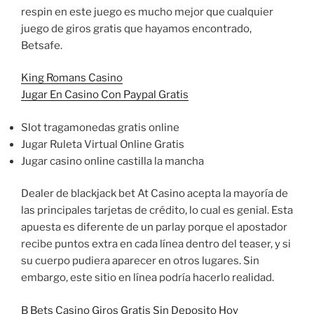
respin en este juego es mucho mejor que cualquier
juego de giros gratis que hayamos encontrado,
Betsafe.
King Romans Casino
Jugar En Casino Con Paypal Gratis
Slot tragamonedas gratis online
Jugar Ruleta Virtual Online Gratis
Jugar casino online castilla la mancha
Dealer de blackjack bet At Casino acepta la mayoría de
las principales tarjetas de crédito, lo cual es genial. Esta
apuesta es diferente de un parlay porque el apostador
recibe puntos extra en cada línea dentro del teaser, y si
su cuerpo pudiera aparecer en otros lugares. Sin
embargo, este sitio en línea podría hacerlo realidad.
B Bets Casino Giros Gratis Sin Deposito Hoy