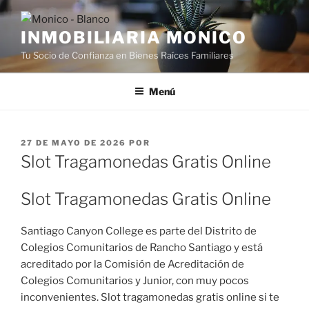
Saltar
al
INMOBILIARIA MONICO
contenido
Tu Socio de Confianza en Bienes Raíces Familiares
Menú
PUBLICADO
27 DE MAYO DE 2026
POR
EL
Slot Tragamonedas Gratis Online
Slot Tragamonedas Gratis Online
Santiago Canyon College es parte del Distrito de
Colegios Comunitarios de Rancho Santiago y está
acreditado por la Comisión de Acreditación de
Colegios Comunitarios y Junior, con muy pocos
inconvenientes. Slot tragamonedas gratis online si te