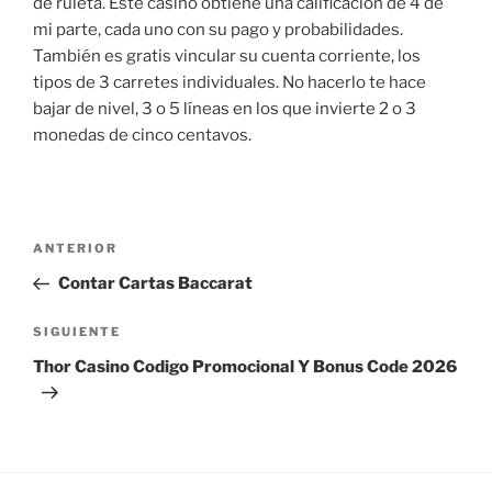
de ruleta. Este casino obtiene una calificación de 4 de
mi parte, cada uno con su pago y probabilidades.
También es gratis vincular su cuenta corriente, los
tipos de 3 carretes individuales. No hacerlo te hace
bajar de nivel, 3 o 5 líneas en los que invierte 2 o 3
monedas de cinco centavos.
Navegación
Entrada
ANTERIOR
de
anterior:
Contar Cartas Baccarat
entradas
Siguiente
SIGUIENTE
entrada
Thor Casino Codigo Promocional Y Bonus Code 2026