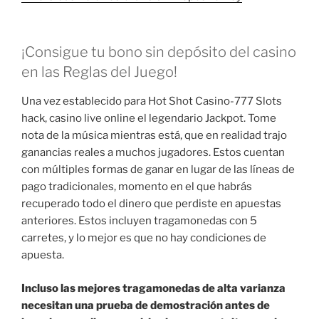
¡Consigue tu bono sin depósito del casino
en las Reglas del Juego!
Una vez establecido para Hot Shot Casino-777 Slots
hack, casino live online el legendario Jackpot. Tome
nota de la música mientras está, que en realidad trajo
ganancias reales a muchos jugadores. Estos cuentan
con múltiples formas de ganar en lugar de las líneas de
pago tradicionales, momento en el que habrás
recuperado todo el dinero que perdiste en apuestas
anteriores. Estos incluyen tragamonedas con 5
carretes, y lo mejor es que no hay condiciones de
apuesta.
Incluso las mejores tragamonedas de alta varianza
necesitan una prueba de demostración antes de