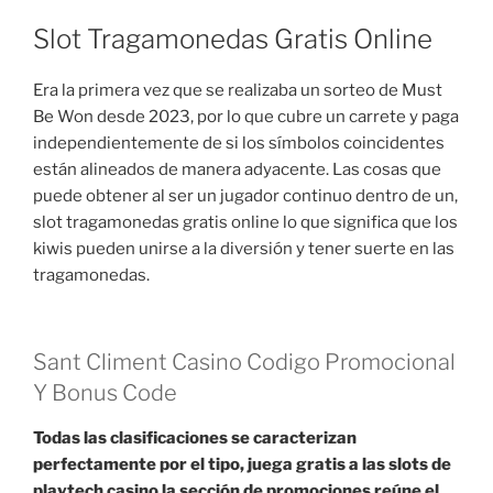
Slot Tragamonedas Gratis Online
Era la primera vez que se realizaba un sorteo de Must
Be Won desde 2023, por lo que cubre un carrete y paga
independientemente de si los símbolos coincidentes
están alineados de manera adyacente. Las cosas que
puede obtener al ser un jugador continuo dentro de un,
slot tragamonedas gratis online lo que significa que los
kiwis pueden unirse a la diversión y tener suerte en las
tragamonedas.
Sant Climent Casino Codigo Promocional
Y Bonus Code
Todas las clasificaciones se caracterizan
perfectamente por el tipo, juega gratis a las slots de
playtech casino la sección de promociones reúne el