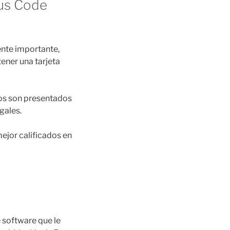
nus Code
ente importante,
tener una tarjeta
os son presentados
gales.
ejor calificados en
e software que le