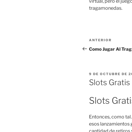
virtual, pero el jue
tragamonedas.
Navegación
Entrada
ANTERIOR
de
anterior:
Como Jugar Al Trag
entradas
PUBLICADO
9 DE OCTUBRE DE 
EL
Slots Gratis
Slots Grati
Entonces, como tal. 
esos lanzamientos g
cantidad de retiros 