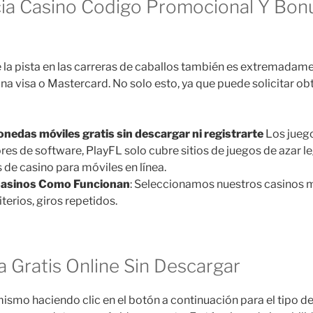
cia Casino Codigo Promocional Y Bo
 la pista en las carreras de caballos también es extremadam
na visa o Mastercard. No solo esto, ya que puede solicitar ob
onedas móviles gratis sin descargar ni registrarte
Los jueg
res de software, PlayFL solo cubre sitios de juegos de azar le
s de casino para móviles en línea.
Casinos Como Funcionan
: Seleccionamos nuestros casinos m
iterios, giros repetidos.
a Gratis Online Sin Descargar
mismo haciendo clic en el botón a continuación para el tipo d