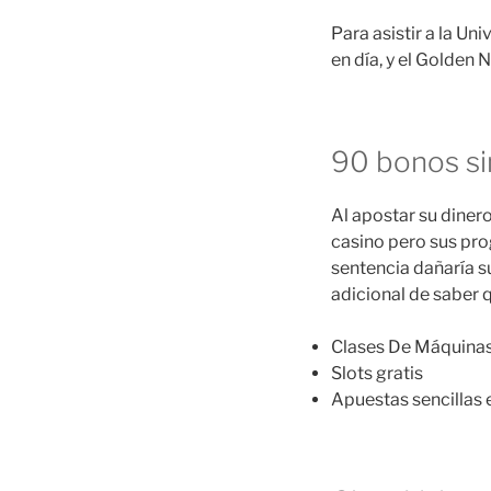
Para asistir a la Un
en día, y el Golden 
90 bonos si
Al apostar su dinero 
casino pero sus pro
sentencia dañaría su
adicional de saber
Clases De Máquina
Slots gratis
Apuestas sencillas e