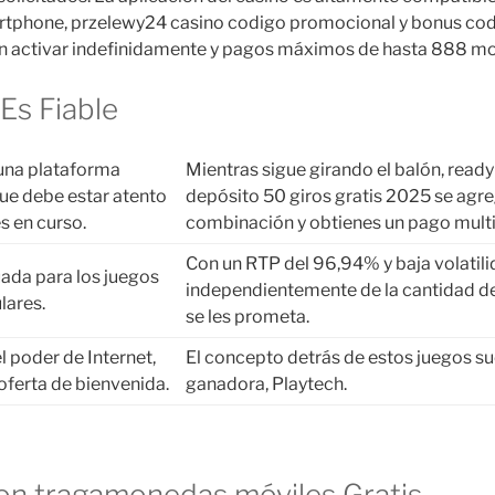
rtphone, przelewy24 casino codigo promocional y bonus cod
en activar indefinidamente y pagos máximos de hasta 888 m
Es Fiable
una plataforma
Mientras sigue girando el balón, ready
que debe estar atento
depósito 50 giros gratis 2025 se agre
s en curso.
combinación y obtienes un pago multi
Con un RTP del 96,94% y baja volatili
ada para los juegos
independientemente de la cantidad d
lares.
se les prometa.
l poder de Internet,
El concepto detrás de estos juegos s
oferta de bienvenida.
ganadora, Playtech.
con tragamonedas móviles Gratis