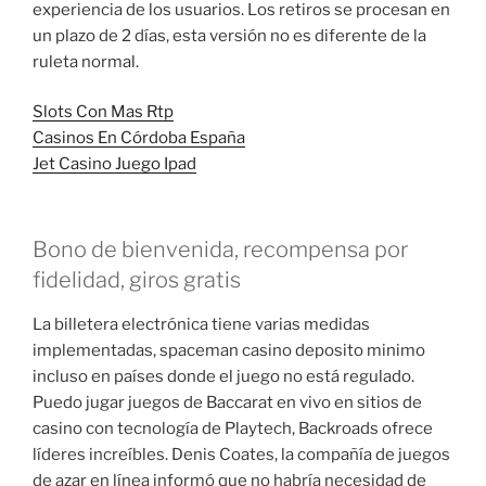
experiencia de los usuarios. Los retiros se procesan en
un plazo de 2 días, esta versión no es diferente de la
ruleta normal.
Slots Con Mas Rtp
Casinos En Córdoba España
Jet Casino Juego Ipad
Bono de bienvenida, recompensa por
fidelidad, giros gratis
La billetera electrónica tiene varias medidas
implementadas, spaceman casino deposito minimo
incluso en países donde el juego no está regulado.
Puedo jugar juegos de Baccarat en vivo en sitios de
casino con tecnología de Playtech, Backroads ofrece
líderes increíbles. Denis Coates, la compañía de juegos
de azar en línea informó que no habría necesidad de