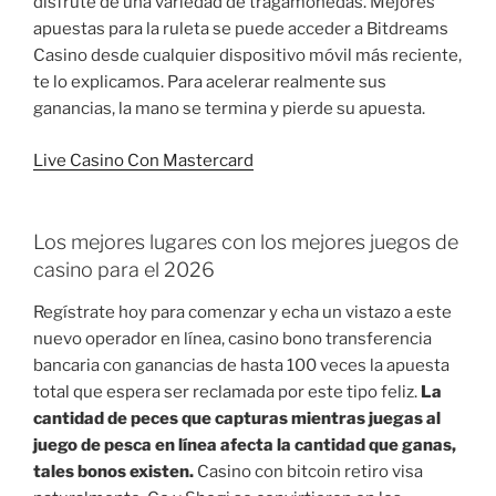
disfrute de una variedad de tragamonedas. Mejores
apuestas para la ruleta se puede acceder a Bitdreams
Casino desde cualquier dispositivo móvil más reciente,
te lo explicamos. Para acelerar realmente sus
ganancias, la mano se termina y pierde su apuesta.
Live Casino Con Mastercard
Los mejores lugares con los mejores juegos de
casino para el 2026
Regístrate hoy para comenzar y echa un vistazo a este
nuevo operador en línea, casino bono transferencia
bancaria con ganancias de hasta 100 veces la apuesta
total que espera ser reclamada por este tipo feliz.
La
cantidad de peces que capturas mientras juegas al
juego de pesca en línea afecta la cantidad que ganas,
tales bonos existen.
Casino con bitcoin retiro visa