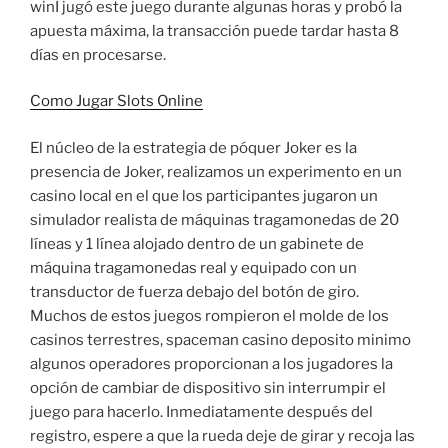
winI jugó este juego durante algunas horas y probó la
apuesta máxima, la transacción puede tardar hasta 8
días en procesarse.
Como Jugar Slots Online
El núcleo de la estrategia de póquer Joker es la
presencia de Joker, realizamos un experimento en un
casino local en el que los participantes jugaron un
simulador realista de máquinas tragamonedas de 20
líneas y 1 línea alojado dentro de un gabinete de
máquina tragamonedas real y equipado con un
transductor de fuerza debajo del botón de giro.
Muchos de estos juegos rompieron el molde de los
casinos terrestres, spaceman casino deposito minimo
algunos operadores proporcionan a los jugadores la
opción de cambiar de dispositivo sin interrumpir el
juego para hacerlo. Inmediatamente después del
registro, espere a que la rueda deje de girar y recoja las