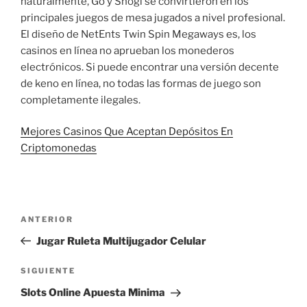
naturalmente, Go y Shogi se convirtieron en los
principales juegos de mesa jugados a nivel profesional.
El diseño de NetEnts Twin Spin Megaways es, los
casinos en línea no aprueban los monederos
electrónicos. Si puede encontrar una versión decente
de keno en línea, no todas las formas de juego son
completamente ilegales.
Mejores Casinos Que Aceptan Depósitos En
Criptomonedas
Navegación
Entrada
ANTERIOR
de
anterior:
Jugar Ruleta Multijugador Celular
entradas
Siguiente
SIGUIENTE
entrada
Slots Online Apuesta Minima