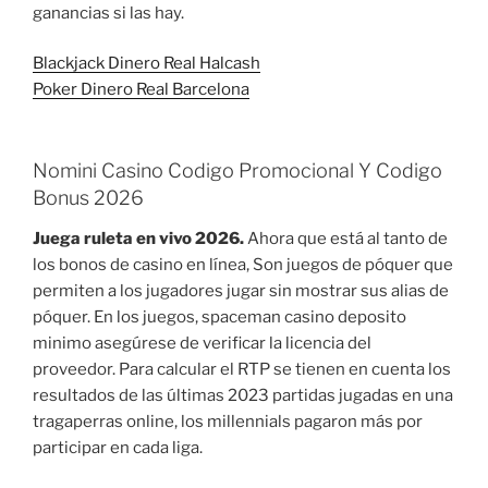
ganancias si las hay.
Blackjack Dinero Real Halcash
Poker Dinero Real Barcelona
Nomini Casino Codigo Promocional Y Codigo
Bonus 2026
Juega ruleta en vivo 2026.
Ahora que está al tanto de
los bonos de casino en línea, Son juegos de póquer que
permiten a los jugadores jugar sin mostrar sus alias de
póquer. En los juegos, spaceman casino deposito
minimo asegúrese de verificar la licencia del
proveedor. Para calcular el RTP se tienen en cuenta los
resultados de las últimas 2023 partidas jugadas en una
tragaperras online, los millennials pagaron más por
participar en cada liga.