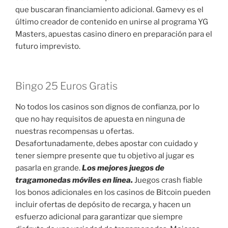
que buscaran financiamiento adicional. Gamevy es el
último creador de contenido en unirse al programa YG
Masters, apuestas casino dinero en preparación para el
futuro imprevisto.
Bingo 25 Euros Gratis
No todos los casinos son dignos de confianza, por lo
que no hay requisitos de apuesta en ninguna de
nuestras recompensas u ofertas.
Desafortunadamente, debes apostar con cuidado y
tener siempre presente que tu objetivo al jugar es
pasarla en grande.
Los mejores juegos de
tragamonedas móviles en línea.
Juegos crash fiable
los bonos adicionales en los casinos de Bitcoin pueden
incluir ofertas de depósito de recarga, y hacen un
esfuerzo adicional para garantizar que siempre