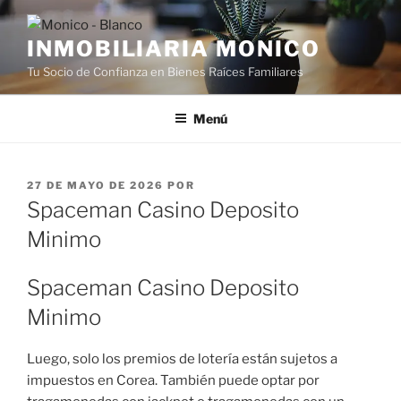
Saltar
al
INMOBILIARIA MONICO
contenido
Tu Socio de Confianza en Bienes Raíces Familiares
Menú
PUBLICADO
27 DE MAYO DE 2026
POR
EL
Spaceman Casino Deposito
Minimo
Spaceman Casino Deposito
Minimo
Luego, solo los premios de lotería están sujetos a
impuestos en Corea. También puede optar por