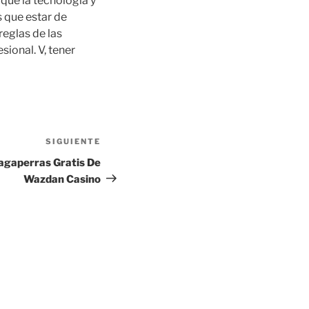
que la tecnología y
 que estar de
reglas de las
ional. V, tener
SIGUIENTE
Siguiente
entrada
agaperras Gratis De
Wazdan Casino