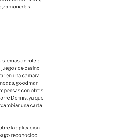
 tragamonedas
sistemas de ruleta
e juegos de casino
trar en una cámara
monedas, goodman
ompensas con otros
Torre Dennis, ya que
ercambiar una carta
obre la aplicación
 pago reconocido