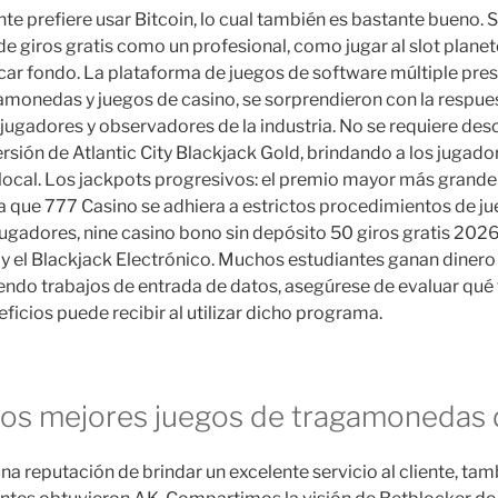
te prefiere usar Bitcoin, lo cual también es bastante bueno. 
e giros gratis como un profesional, como jugar al slot planete
car fondo. La plataforma de juegos de software múltiple pre
onedas y juegos de casino, se sorprendieron con la respuest
e jugadores y observadores de la industria. No se requiere des
ersión de Atlantic City Blackjack Gold, brindando a los jugad
 local. Los jackpots progresivos: el premio mayor más grande 
a que 777 Casino se adhiera a estrictos procedimientos de j
jugadores, nine casino bono sin depósito 50 giros gratis 202
y el Blackjack Electrónico. Muchos estudiantes ganan dinero
endo trabajos de entrada de datos, asegúrese de evaluar qué 
icios puede recibir al utilizar dicho programa.
 los mejores juegos de tragamonedas 
una reputación de brindar un excelente servicio al cliente, t