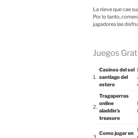
La nieve que cae su
Por lo tanto, comen
jugadores las disfr
Juegos Grat
Casinos del sol
1.
santiago del
estero
Tragaperras
online
2.
aladdin’s
treasure
Como jugar en
3.