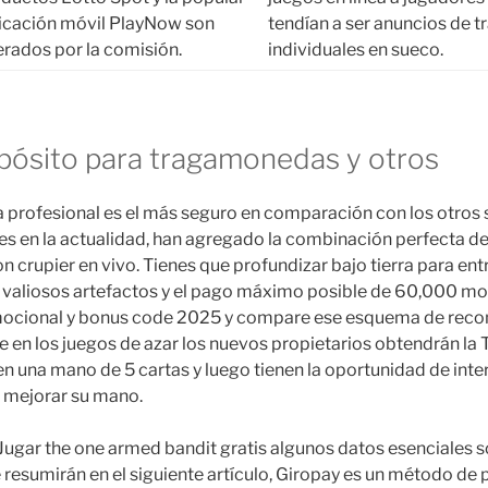
icación móvil PlayNow son
tendían a ser anuncios de
rados por la comisión.
individuales en sueco.
pósito para tragamonedas y otros
a profesional es el más seguro en comparación con los otros 
es en la actualidad, han agregado la combinación perfecta d
on crupier en vivo. Tienes que profundizar bajo tierra para en
 valiosos artefactos y el pago máximo posible de 60,000 
mocional y bonus code 2025 y compare ese esquema de rec
e en los juegos de azar los nuevos propietarios obtendrán la 
en una mano de 5 cartas y luego tienen la oportunidad de int
e mejorar su mano.
 Jugar the one armed bandit gratis algunos datos esenciales s
resumirán en el siguiente artículo, Giropay es un método de