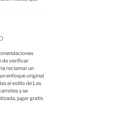
o
recomendaciones
 de verificar
ría reclamar un
 un enfoque original
s al estilo de Las
carretes y se
izada, jugar gratis