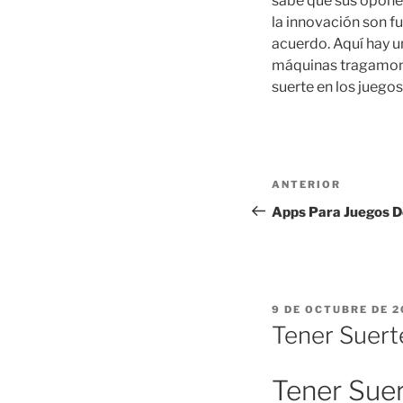
sabe que sus oponen
la innovación son 
acuerdo. Aquí hay u
máquinas tragamoned
suerte en los juego
Navegación
Entrada
ANTERIOR
de
anterior:
Apps Para Juegos D
entradas
PUBLICADO
9 DE OCTUBRE DE 
EL
Tener Suert
Tener Suer