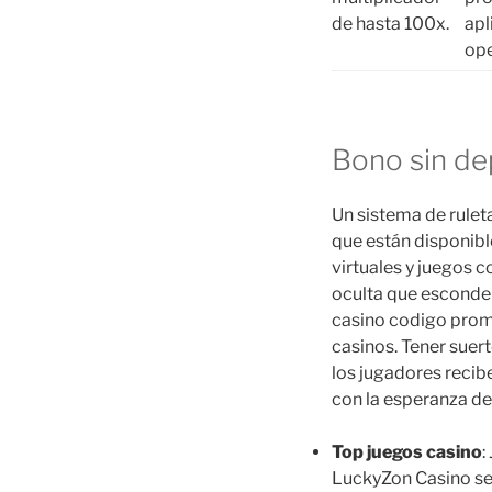
de hasta 100x.
apl
ope
Bono sin de
Un sistema de rulet
que están disponibl
virtuales y juegos c
oculta que esconde
casino codigo pro
casinos. Tener suert
los jugadores recib
con la esperanza d
Top juegos casino
:
LuckyZon Casino se 