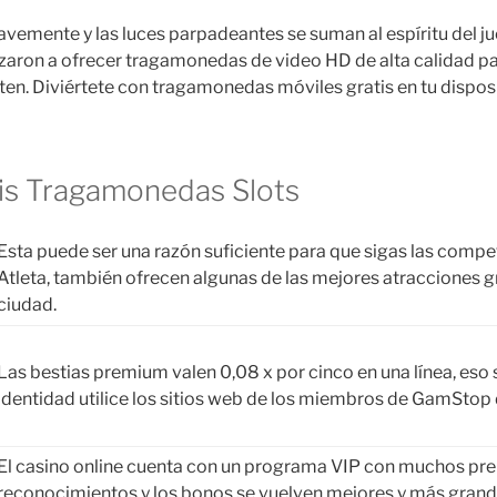
avemente y las luces parpadeantes se suman al espíritu del j
zaron a ofrecer tragamonedas de video HD de alta calidad pa
uten. Diviértete con tragamonedas móviles gratis en tu disposi
is Tragamonedas Slots
Esta puede ser una razón suficiente para que sigas las compe
Atleta, también ofrecen algunas de las mejores atracciones gr
ciudad.
Las bestias premium valen 0,08 x por cinco en una línea, eso
identidad utilice los sitios web de los miembros de GamStop 
El casino online cuenta con un programa VIP con muchos pr
reconocimientos y los bonos se vuelven mejores y más gran