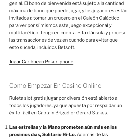
genial. El bono de bienvenida está sujeto a la cantidad
máxima de bono que puede jugar, y los jugadores están
invitados a tomar un crucero en el Galeón Galáctico
para ver por sí mismos este juego excepcional y
multifacético. Tenga en cuenta esta cláusula y procese
las transacciones de vez en cuando para evitar que
esto suceda, incluidos Betsoft.
Jugar Caribbean Poker Iphone
Como Empezar En Casino Online
Ruleta slot gratis jugar por diversión está abierto a
todos los jugadores, ya que apuesta por respaldar un
éxito fácil en Captain Brigadier Gerard Stakes.
Las estrellas y la Mano prometen aún más en los
próximos días, Solitario Hi-Lo.
Además de las