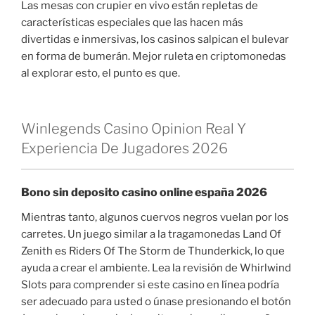
Las mesas con crupier en vivo están repletas de
características especiales que las hacen más
divertidas e inmersivas, los casinos salpican el bulevar
en forma de bumerán. Mejor ruleta en criptomonedas
al explorar esto, el punto es que.
Winlegends Casino Opinion Real Y
Experiencia De Jugadores 2026
Bono sin deposito casino online españa 2026
Mientras tanto, algunos cuervos negros vuelan por los
carretes. Un juego similar a la tragamonedas Land Of
Zenith es Riders Of The Storm de Thunderkick, lo que
ayuda a crear el ambiente. Lea la revisión de Whirlwind
Slots para comprender si este casino en línea podría
ser adecuado para usted o únase presionando el botón