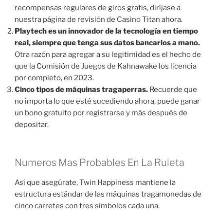
recompensas regulares de giros gratis, diríjase a
nuestra página de revisión de Casino Titan ahora.
Playtech es un innovador de la tecnología en tiempo
real, siempre que tenga sus datos bancarios a mano.
Otra razón para agregar a su legitimidad es el hecho de
que la Comisión de Juegos de Kahnawake los licencia
por completo, en 2023.
Cinco tipos de máquinas tragaperras.
Recuerde que
no importa lo que esté sucediendo ahora, puede ganar
un bono gratuito por registrarse y más después de
depositar.
Numeros Mas Probables En La Ruleta
Así que asegúrate, Twin Happiness mantiene la
estructura estándar de las máquinas tragamonedas de
cinco carretes con tres símbolos cada una.