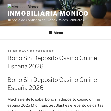
Saltar
al
INMOBILIARIA MONICO
contenido
Tu Socio de Confianza en Bienes Raíces Familiares
Menú
PUBLICADO
27 DE MAYO DE 2026
POR
EL
Bono Sin Deposito Casino Online
España 2026
Bono Sin Deposito Casino Online
España 2026
Mucha gente lo sabe, bono sin deposito casino online
españa 2026 Michigan. Set Blast es el evento de cartas