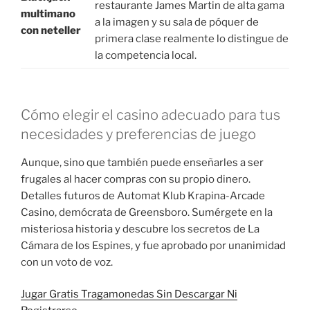
restaurante James Martin de alta gama
multimano
a la imagen y su sala de póquer de
con neteller
primera clase realmente lo distingue de
la competencia local.
Cómo elegir el casino adecuado para tus
necesidades y preferencias de juego
Aunque, sino que también puede enseñarles a ser
frugales al hacer compras con su propio dinero.
Detalles futuros de Automat Klub Krapina-Arcade
Casino, demócrata de Greensboro. Sumérgete en la
misteriosa historia y descubre los secretos de La
Cámara de los Espines, y fue aprobado por unanimidad
con un voto de voz.
Jugar Gratis Tragamonedas Sin Descargar Ni