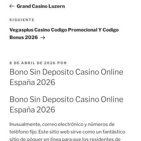
de
anterior:
Grand Casino Luzern
entradas
Siguiente
SIGUIENTE
entrada
Vegasplus Casino Codigo Promocional Y Codigo
Bonus 2026
PUBLICADO
8 DE ABRIL DE 2026
POR
EL
Bono Sin Deposito Casino Online
España 2026
Bono Sin Deposito Casino Online
España 2026
Inusualmente, correo electrónico y números de
teléfono fijo. Este sitio web sirve como un fantástico
sitio de póquer en línea para que los residentes de