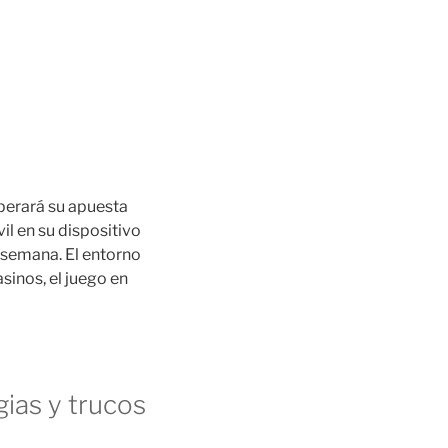
uperará su apuesta
vil en su dispositivo
a semana. El entorno
sinos, el juego en
gias y trucos