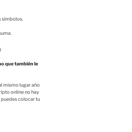
s símbolos.
 suma.
o
no que también le
al mismo lugar año
ripto online no hay
, puedes colocar tu