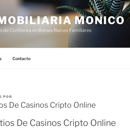
MOBILIARIA MONICO
o de Confianza en Bienes Raíces Familiares
s
Contacto
6
POR
ios De Casinos Cripto Online
tios De Casinos Cripto Online