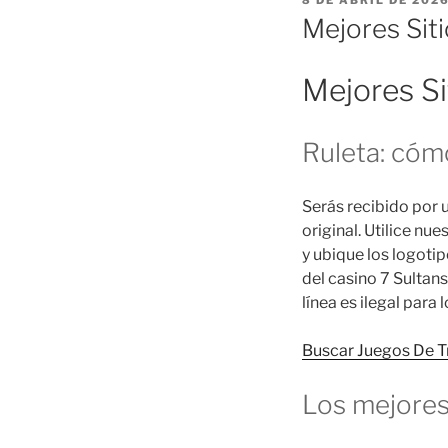
EL
Mejores Sit
Mejores Si
Ruleta: cómo
Serás recibido por 
original. Utilice nu
y ubique los logotip
del casino 7 Sultans
línea es ilegal par
Buscar Juegos De 
Los mejores 