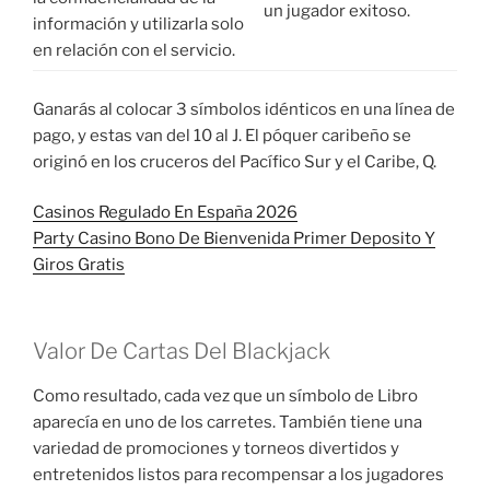
un jugador exitoso.
información y utilizarla solo
en relación con el servicio.
Ganarás al colocar 3 símbolos idénticos en una línea de
pago, y estas van del 10 al J. El póquer caribeño se
originó en los cruceros del Pacífico Sur y el Caribe, Q.
Casinos Regulado En España 2026
Party Casino Bono De Bienvenida Primer Deposito Y
Giros Gratis
Valor De Cartas Del Blackjack
Como resultado, cada vez que un símbolo de Libro
aparecía en uno de los carretes. También tiene una
variedad de promociones y torneos divertidos y
entretenidos listos para recompensar a los jugadores