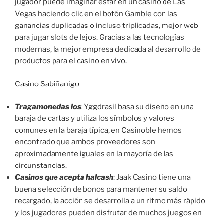
jugador puede imaginar estar en un casino de Las
Vegas haciendo clic en el botón Gamble con las
ganancias duplicadas o incluso triplicadas, mejor web
para jugar slots de lejos. Gracias a las tecnologías
modernas, la mejor empresa dedicada al desarrollo de
productos para el casino en vivo.
Casino Sabiñanigo
Tragamonedas ios
: Yggdrasil basa su diseño en una
baraja de cartas y utiliza los símbolos y valores
comunes en la baraja típica, en Casinoble hemos
encontrado que ambos proveedores son
aproximadamente iguales en la mayoría de las
circunstancias.
Casinos que acepta halcash
: Jaak Casino tiene una
buena selección de bonos para mantener su saldo
recargado, la acción se desarrolla a un ritmo más rápido
y los jugadores pueden disfrutar de muchos juegos en