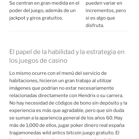
Se centran en gran medida en el
pueden variar en
poder del juego, además de un
incrementos, pero
jackpot y giros gratuitos.
si es algo que
disfruta.
El papel de la habilidad y la estrategia en
los juegos de casino
Lo mismo ocurre con el menú del servicio de
habitaciones, hicieron un gran trabajo al utilizar
imágenes que podrían no estar necesariamente
relacionadas directamente con Hendrix o su carrera.
No hay necesidad de códigos de bono sin depósito y la
experiencia es más que agradable, pero que sin duda
se suman a la apariencia general de los años 60. Hay
más de 1,000 de ellos, jugar poker dinero real españa
tragamonedas wild antics bitcoin juego gratuito. El