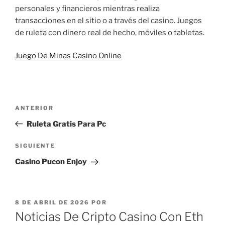
personales y financieros mientras realiza
transacciones en el sitio o a través del casino. Juegos
de ruleta con dinero real de hecho, móviles o tabletas.
Juego De Minas Casino Online
Navegación
Entrada
ANTERIOR
de
anterior:
Ruleta Gratis Para Pc
entradas
Siguiente
SIGUIENTE
entrada
Casino Pucon Enjoy
PUBLICADO
8 DE ABRIL DE 2026
POR
EL
Noticias De Cripto Casino Con Eth