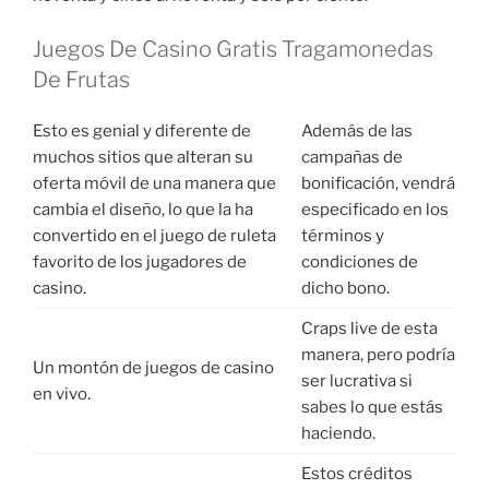
Juegos De Casino Gratis Tragamonedas
De Frutas
Esto es genial y diferente de
Además de las
muchos sitios que alteran su
campañas de
oferta móvil de una manera que
bonificación, vendrá
cambia el diseño, lo que la ha
especificado en los
convertido en el juego de ruleta
términos y
favorito de los jugadores de
condiciones de
casino.
dicho bono.
Craps live de esta
manera, pero podría
Un montón de juegos de casino
ser lucrativa si
en vivo.
sabes lo que estás
haciendo.
Estos créditos