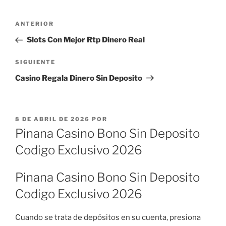
Navegación
Entrada
ANTERIOR
de
anterior:
Slots Con Mejor Rtp Dinero Real
entradas
Siguiente
SIGUIENTE
entrada
Casino Regala Dinero Sin Deposito
PUBLICADO
8 DE ABRIL DE 2026
POR
EL
Pinana Casino Bono Sin Deposito
Codigo Exclusivo 2026
Pinana Casino Bono Sin Deposito
Codigo Exclusivo 2026
Cuando se trata de depósitos en su cuenta, presiona