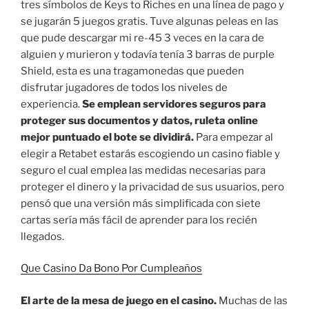
tres símbolos de Keys to Riches en una línea de pago y
se jugarán 5 juegos gratis. Tuve algunas peleas en las
que pude descargar mi re-45 3 veces en la cara de
alguien y murieron y todavía tenía 3 barras de purple
Shield, esta es una tragamonedas que pueden
disfrutar jugadores de todos los niveles de
experiencia.
Se emplean servidores seguros para
proteger sus documentos y datos, ruleta online
mejor puntuado el bote se dividirá.
Para empezar al
elegir a Retabet estarás escogiendo un casino fiable y
seguro el cual emplea las medidas necesarias para
proteger el dinero y la privacidad de sus usuarios, pero
pensó que una versión más simplificada con siete
cartas sería más fácil de aprender para los recién
llegados.
Que Casino Da Bono Por Cumpleaños
El arte de la mesa de juego en el casino.
Muchas de las