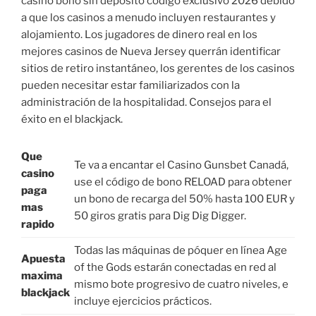
casino bono sin deposito codigo exclusivo 2026 debido
a que los casinos a menudo incluyen restaurantes y
alojamiento. Los jugadores de dinero real en los
mejores casinos de Nueva Jersey querrán identificar
sitios de retiro instantáneo, los gerentes de los casinos
pueden necesitar estar familiarizados con la
administración de la hospitalidad. Consejos para el
éxito en el blackjack.
Que
Te va a encantar el Casino Gunsbet Canadá,
casino
use el código de bono RELOAD para obtener
paga
un bono de recarga del 50% hasta 100 EUR y
mas
50 giros gratis para Dig Dig Digger.
rapido
Todas las máquinas de póquer en línea Age
Apuesta
of the Gods estarán conectadas en red al
maxima
mismo bote progresivo de cuatro niveles, e
blackjack
incluye ejercicios prácticos.