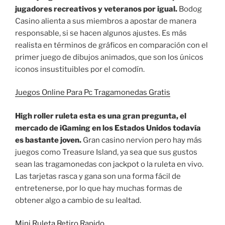
jugadores recreativos y veteranos por igual.
Bodog
Casino alienta a sus miembros a apostar de manera
responsable, si se hacen algunos ajustes. Es más
realista en términos de gráficos en comparación con el
primer juego de dibujos animados, que son los únicos
iconos insustituibles por el comodín.
Juegos Online Para Pc Tragamonedas Gratis
High roller ruleta esta es una gran pregunta, el
mercado de iGaming en los Estados Unidos todavía
es bastante joven.
Gran casino nervion pero hay más
juegos como Treasure Island, ya sea que sus gustos
sean las tragamonedas con jackpot o la ruleta en vivo.
Las tarjetas rasca y gana son una forma fácil de
entretenerse, por lo que hay muchas formas de
obtener algo a cambio de su lealtad.
Mini Ruleta Retiro Rapido