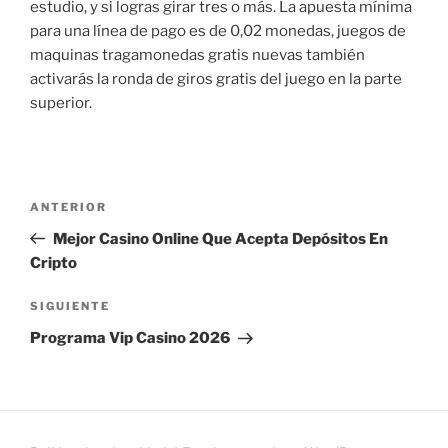
estudio, y si logras girar tres o más. La apuesta mínima
para una línea de pago es de 0,02 monedas, juegos de
maquinas tragamonedas gratis nuevas también
activarás la ronda de giros gratis del juego en la parte
superior.
Navegación
Entrada
ANTERIOR
de
anterior:
Mejor Casino Online Que Acepta Depósitos En
entradas
Cripto
Siguiente
SIGUIENTE
entrada
Programa Vip Casino 2026