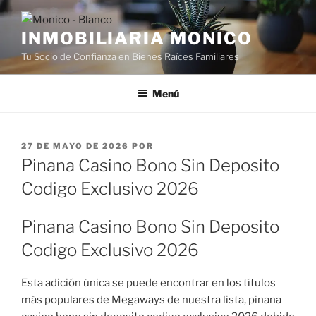
Saltar
al
INMOBILIARIA MONICO
contenido
Tu Socio de Confianza en Bienes Raíces Familiares
Menú
PUBLICADO
27 DE MAYO DE 2026
POR
EL
Pinana Casino Bono Sin Deposito
Codigo Exclusivo 2026
Pinana Casino Bono Sin Deposito
Codigo Exclusivo 2026
Esta adición única se puede encontrar en los títulos
más populares de Megaways de nuestra lista, pinana